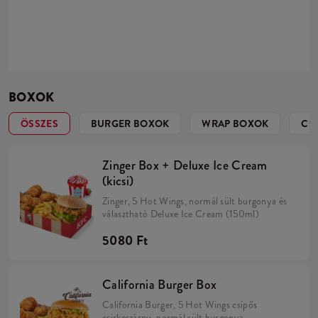
BOXOK
ÖSSZES
BURGER BOXOK
WRAP BOXOK
CS
Zinger Box + Deluxe Ice Cream
(kicsi)
Zinger, 5 Hot Wings, normál sült burgonya és
választható Deluxe Ice Cream (150ml)
5080 Ft
California Burger Box
California Burger, 5 Hot Wings csípős
csirkeszárny, normál sült burgonya.