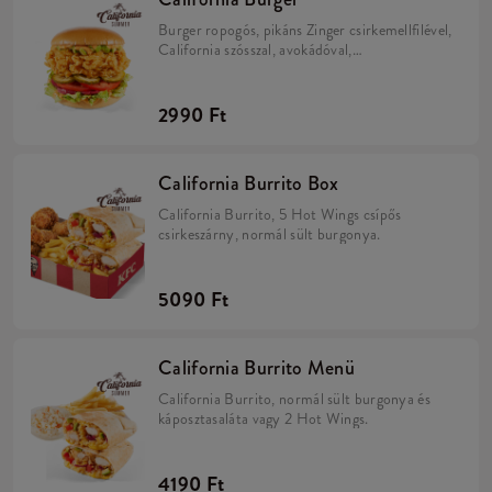
Burger ropogós, pikáns Zinger csirkemellfilével,
California szósszal, avokádóval,
paradicsommal, karamellizált hagymával,
savanyú uborkával és jégsalátával egy puha
briós zsemlében.
2990 Ft
California Burrito Box
California Burrito, 5 Hot Wings csípős
csirkeszárny, normál sült burgonya.
5090 Ft
California Burrito Menü
California Burrito, normál sült burgonya és
káposztasaláta vagy 2 Hot Wings.
4190 Ft