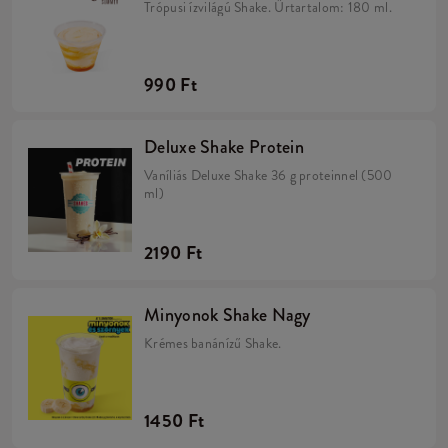
Trópusi ízvilágú Shake. Űrtartalom: 180 ml.
990 Ft
Deluxe Shake Protein
Vaníliás Deluxe Shake 36 g proteinnel (500
ml)
2190 Ft
Minyonok Shake Nagy
Krémes banánízű Shake.
1450 Ft