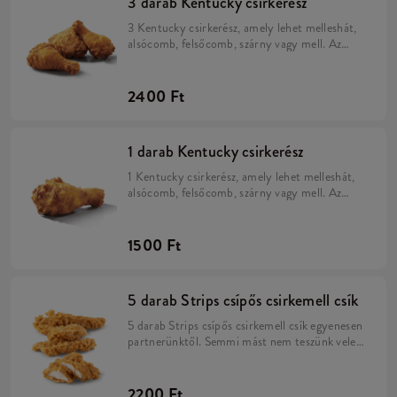
3 darab Kentucky csirkerész
3 Kentucky csirkerész, amely lehet melleshát,
alsócomb, felsőcomb, szárny vagy mell. Az
Eredeti Recept szerint: Kézzel forgatjuk a 11
fűszert tartalmazó Kentucky panírba, hogy
mindig szaftos és omlós lehessen.
2400 Ft
1 darab Kentucky csirkerész
1 Kentucky csirkerész, amely lehet melleshát,
alsócomb, felsőcomb, szárny vagy mell. Az
Eredeti Recept szerint: Kézzel forgatjuk a 11
fűszert tartalmazó Kentucky panírba, hogy
mindig szaftos és omlós lehessen.
1500 Ft
5 darab Strips csípős csirkemell csík
5 darab Strips csípős csirkemell csík egyenesen
partnerünktől. Semmi mást nem teszünk vele,
csupán pácoljuk, a Hot&Spicy panírba
forgatjuk, majd rövid idő alatt készre sütjük.
2200 Ft