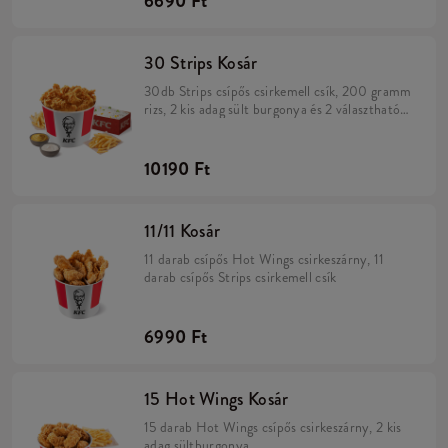
6690 Ft
30 Strips Kosár
30db Strips csípős csirkemell csík, 200 gramm
rizs, 2 kis adag sült burgonya és 2 választható
szósz
10190 Ft
11/11 Kosár
11 darab csípős Hot Wings csirkeszárny, 11
darab csípős Strips csirkemell csík
6990 Ft
15 Hot Wings Kosár
15 darab Hot Wings csípős csirkeszárny, 2 kis
adag sültburgonya