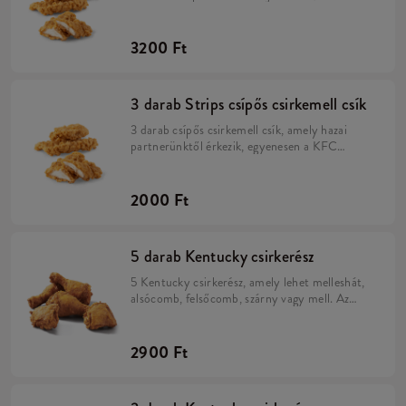
közvetlenül azelőtt, hogy útnak indítanánk a
rendelésed hozzád.
3200 Ft
3 darab Strips csípős csirkemell csík
3 darab csípős csirkemell csík, amely hazai
partnerünktől érkezik, egyenesen a KFC
éttermekbe. Utánozhatatlan ízének titka a
fűszeres pác, a ropogós bundáját pedig annak
köszönheti, hogy duplán panírozzuk a Hot&
2000 Ft
Spicy lisztben.
5 darab Kentucky csirkerész
5 Kentucky csirkerész, amely lehet melleshát,
alsócomb, felsőcomb, szárny vagy mell. Az
Eredeti Recept szerint: Kézzel forgatjuk a 11
fűszert tartalmazó Kentucky panírba, hogy
mindig szaftos és omlós lehessen.
2900 Ft