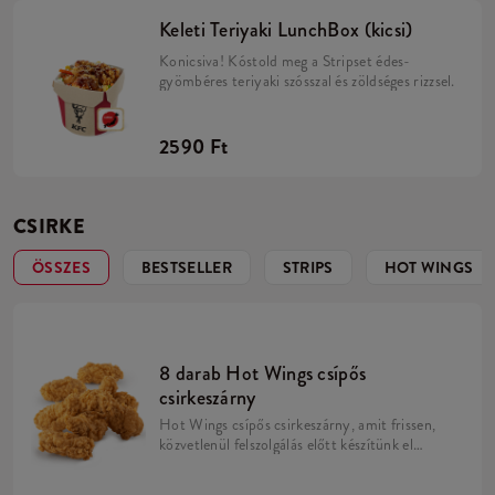
Keleti Teriyaki LunchBox (kicsi)
Konicsiva! Kóstold meg a Stripset édes-
gyömbéres teriyaki szósszal és zöldséges rizzsel.
2590 Ft
CSIRKE
ÖSSZES
BESTSELLER
STRIPS
HOT WINGS
8 darab Hot Wings csípős
csirkeszárny
Hot Wings csípős csirkeszárny, amit frissen,
közvetlenül felszolgálás előtt készítünk el
minden éttermünkben. Vigyázat, a Hot
Wings-nek lehetetlen ellenálni!