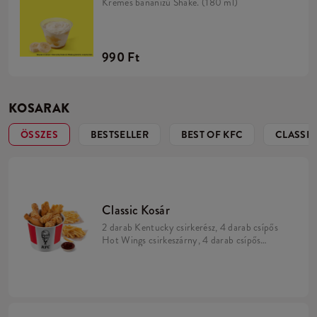
Krémes banánízű Shake. (180 ml)
990 Ft
KOSARAK
ÖSSZES
BESTSELLER
BEST OF KFC
CLASSIC
Classic Kosár
2 darab Kentucky csirkerész, 4 darab csípős
Hot Wings csirkeszárny, 4 darab csípős
Strips csirkemell csík, 2 kis adag
sültburgonya, 1 darab választható szósz.