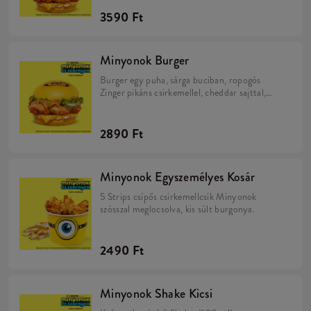
3590 Ft
Minyonok Burger
Burger egy puha, sárga buciban, ropogós
Zinger pikáns csirkemellel, cheddar sajttal,
savanyú uborkával, friss salátával, majonézzel
és Minions szósszal.
2890 Ft
Minyonok Egyszemélyes Kosár
5 Strips csípős csirkemellcsík Minyonok
szósszal meglocsolva, kis sült burgonya.
2490 Ft
Minyonok Shake Kicsi