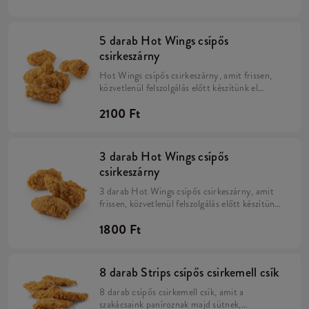
5 darab Hot Wings csípős
csirkeszárny
Hot Wings csípős csirkeszárny, amit frissen,
közvetlenül felszolgálás előtt készítünk el
minden éttermünkben. Vigyázat, a Hot
2100 Ft
Wings-nek lehetetlen ellenálni!
3 darab Hot Wings csípős
csirkeszárny
3 darab Hot Wings csípős csirkeszárny, amit
frissen, közvetlenül felszolgálás előtt készítünk
el minden éttermünkben. Vigyázat, a Hot
1800 Ft
Wings-nek lehetetlen ellenálni!
8 darab Strips csípős csirkemell csík
8 darab csípős csirkemell csík, amit a
szakácsaink paníroznak majd sütnek,