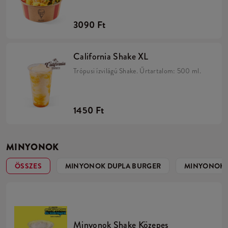
paradicsommal, uborkával, karamellizált
hagymával, rukkolával és friss salátakeverékkel.
3090 Ft
California Shake XL
Trópusi ízvilágú Shake. Űrtartalom: 500 ml.
1450 Ft
MINYONOK
ÖSSZES
MINYONOK DUPLA BURGER
MINYONOK 
Minyonok Shake Közepes