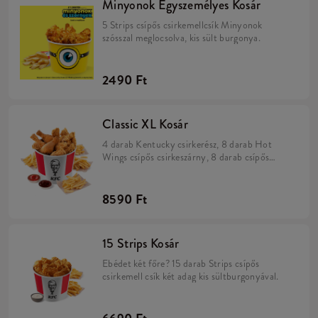
Minyonok Egyszemélyes Kosár
5 Strips csípős csirkemellcsík Minyonok
szósszal meglocsolva, kis sült burgonya.
2490 Ft
Classic XL Kosár
4 darab Kentucky csirkerész, 8 darab Hot
Wings csípős csirkeszárny, 8 darab csípős
Strips csirkemell csík, 200 gramm rizs, 2 kis
adag burgonya, 2 darab választható szósz
8590 Ft
15 Strips Kosár
Ebédet két főre? 15 darab Strips csípős
csirkemell csík két adag kis sültburgonyával.