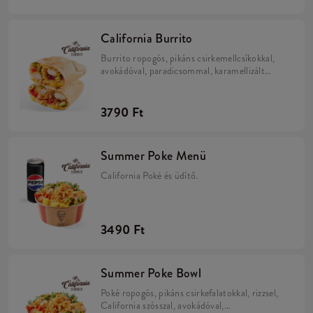
California Burrito
Burrito ropogós, pikáns csirkemellcsíkokkal,
avokádóval, paradicsommal, karamellizált
hagymával, California szósszal, rizzsel és sajttal
egy tortillában.
3790 Ft
Summer Poke Menü
California Poké és üdítő.
3490 Ft
Summer Poke Bowl
Poké ropogós, pikáns csirkefalatokkal, rizzsel,
California szósszal, avokádóval,