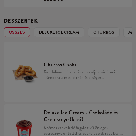
DESSZERTEK
ÖSSZES
DELUXE ICE CREAM
CHURROS
AME
Churros Csoki
Rendelésed pillanatában kezdjük készíteni
számodra a mediterrán édességek
nagykövetét, a Churrost. Három édes,
ropogós tészta, fahéjas cukorban
megforgatva, csokoládé öntettel.
Deluxe Ice Cream - Csokoládé és
Cseresznye (kicsi)
Krémes csokoládé fagylalt különleges
cseresznye öntettel és csokoládé darabokkal.