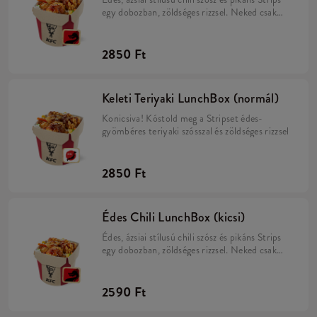
egy dobozban, zöldséges rizzsel. Neked csak
meg kell enned!
2850 Ft
Keleti Teriyaki LunchBox (normál)
Konicsiva! Kóstold meg a Stripset édes-
gyömbéres teriyaki szósszal és zöldséges rizzsel
2850 Ft
Édes Chili LunchBox (kicsi)
Édes, ázsiai stílusú chili szósz és pikáns Strips
egy dobozban, zöldséges rizzsel. Neked csak
meg kell enned!
2590 Ft