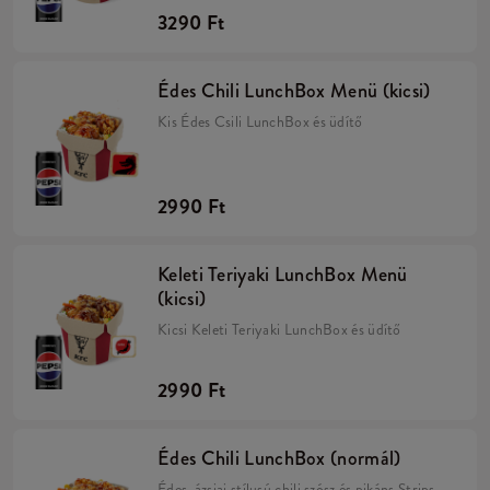
3290 Ft
Édes Chili LunchBox Menü (kicsi)
Kis Édes Csili LunchBox és üdítő
2990 Ft
Keleti Teriyaki LunchBox Menü
(kicsi)
Kicsi Keleti Teriyaki LunchBox és üdítő
2990 Ft
Édes Chili LunchBox (normál)
Édes, ázsiai stílusú chili szósz és pikáns Strips