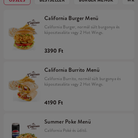
ÖSSZES
BESTSELLER
BURGER MENÜK
WRA
California Burger Menü
California Burger, normál sült burgonya és
káposztasaláta vagy 2 Hot Wings.
3390 Ft
California Burrito Menü
California Burrito, normál sült burgonya és
káposztasaláta vagy 2 Hot Wings.
4190 Ft
Summer Poke Menü
California Poké és üdítő.