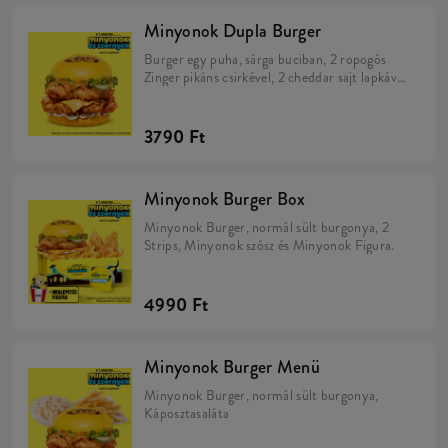
Minyonok Dupla Burger
Burger egy puha, sárga buciban, 2 ropogós
Zinger pikáns csirkével, 2 cheddar sajt lapkával,
savanyú uborkával, friss salátával, majonézzel
és Minions szósszal.
3790 Ft
Minyonok Burger Box
Minyonok Burger, normál sült burgonya, 2
Strips, Minyonok szósz és Minyonok Figura.
4990 Ft
Minyonok Burger Menü
Minyonok Burger, normál sült burgonya,
Káposztasaláta