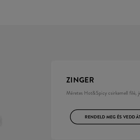
ZINGER
Méretes Hot&Spicy csirkemell filé, 
RENDELD MEG ÉS VEDD Á