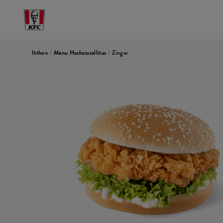
Itthon
/
Menu Hazhozszallitas
/
Zinger