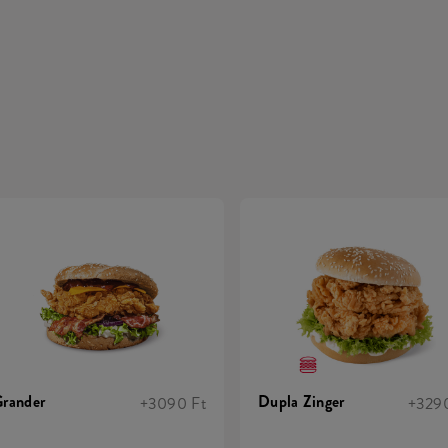
rander
Dupla Zinger
+3090 Ft
+3290