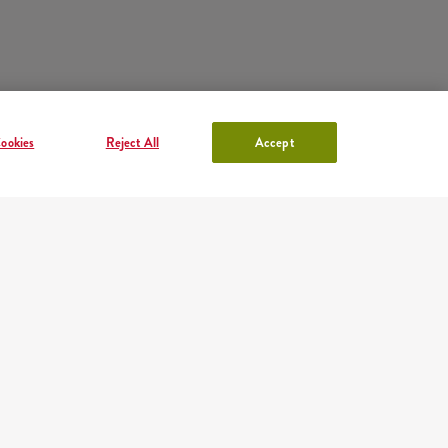
ookies
Reject All
Accept
KFC FIÓK
lentkezés
vagy
Regisztráció