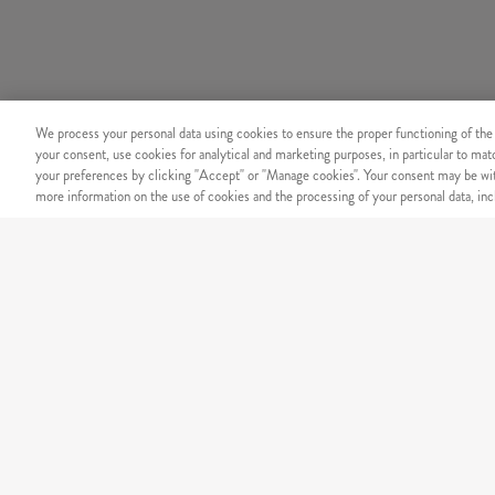
We process your personal data using cookies to ensure the proper functioning of the
your consent, use cookies for analytical and marketing purposes, in particular to ma
your preferences by clicking "Accept" or "Manage cookies". Your consent may be wit
more information on the use of cookies and the processing of your personal data, incl
BIZTONSÁG
Megbízható online fizetési r
KÍNÁLATUNK