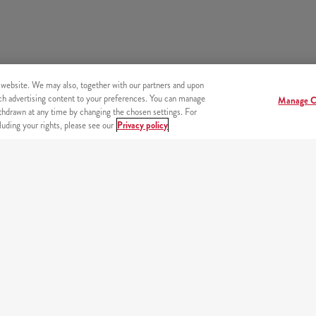
 website. We may also, together with our partners and upon
tch advertising content to your preferences. You can manage
Manage C
hdrawn at any time by changing the chosen settings. For
uding your rights, please see our
Privacy policy
endszer
Beje
PARTNEREINK