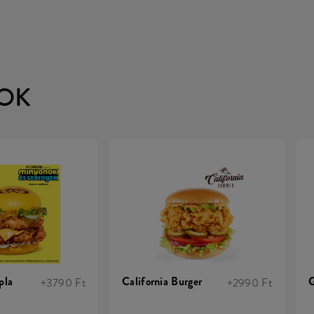
OK
pla
California Burger
G
+3790 Ft
+2990 Ft