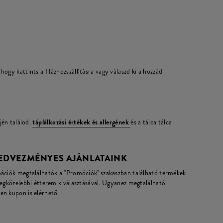
hogy kattints a Házhozszállításra vagy válaszd ki a hozzád
jén találod.
táplálkozási értékek és allergének
és a tálca tálca
KEDVEZMÉNYES AJÁNLATAINK
mációk megtalálhatók a "Promóciók" szakaszban található termékek
legközelebbi étterem kiválasztásával. Ugyanez megtalálható
en kupon is elérhető