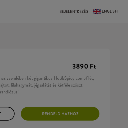
ENGLISH
BEJELENTKEZÉS
3890 Ft
as zsemlében két gigantikus Hot&Spicy combfilét,
jtot, lilahagymát, jégsalátát és kétféle szószt:
randiózus!
T
RENDELD HÁZHOZ