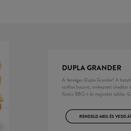
DUPLA GRANDER
A fenséges Dupla Grander! A hatalm
szaftos bacont, ömlesztett cheddar sa
füstös BBQ-t és majonézt találsz. G
RENDELD MEG ÉS VEDD Á