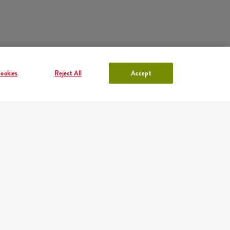
ookies
Reject All
Accept
KFC FIÓK
lentkezés
vagy
Regisztráció