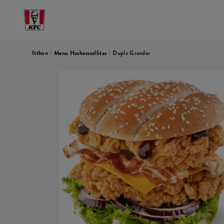
Itthon
/
Menu Hazhozszallitas
/
Dupla Grander