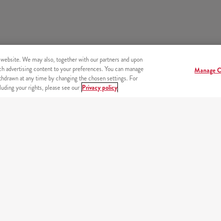
 website. We may also, together with our partners and upon
tch advertising content to your preferences. You can manage
Manage C
hdrawn at any time by changing the chosen settings. For
uding your rights, please see our
Privacy policy
endszer
Beje
PARTNEREINK