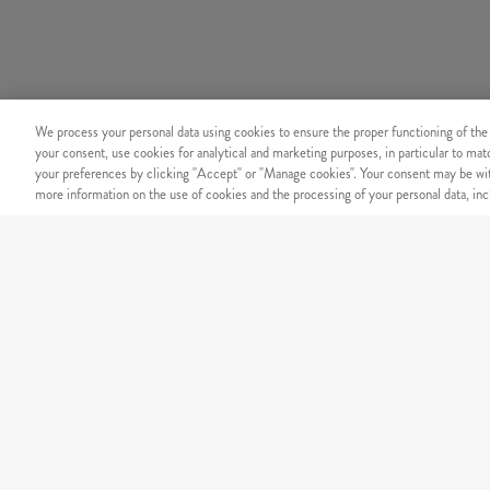
We process your personal data using cookies to ensure the proper functioning of the
your consent, use cookies for analytical and marketing purposes, in particular to ma
your preferences by clicking "Accept" or "Manage cookies". Your consent may be wit
more information on the use of cookies and the processing of your personal data, incl
BIZTONSÁG
Megbízható online fizetési r
KÍNÁLATUNK