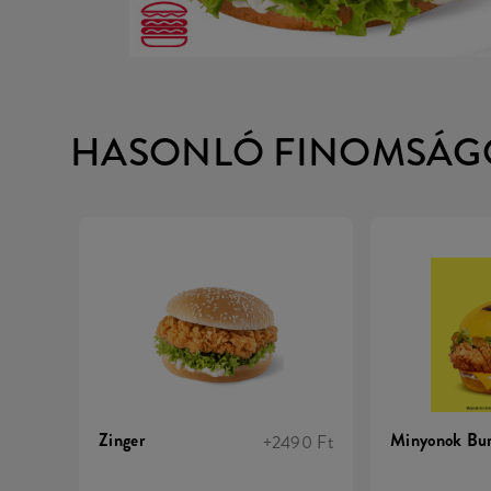
HASONLÓ FINOMSÁG
Zinger
Minyonok Bur
+2490 Ft