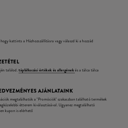
hogy kattints a Házhozszállításra vagy válaszd ki a hozzád
ZETÉTEL
jén találod.
táplálkozási értékek és allergének
és a tálca tálca
KEDVEZMÉNYES AJÁNLATAINK
mációk megtalálhatók a "Promóciók" szakaszban található termékek
legközelebbi étterem kiválasztásával. Ugyanez megtalálható
en kupon is elérhető