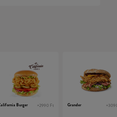
alifornia Burger
Grander
+2990 Ft
+3090