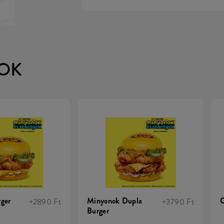
OK
ger
Minyonok Dupla
C
+2890 Ft
+3790 Ft
Burger