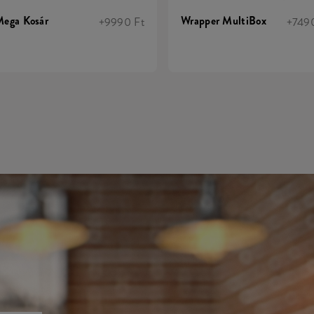
ega Kosár
Wrapper MultiBox
+9990 Ft
+749