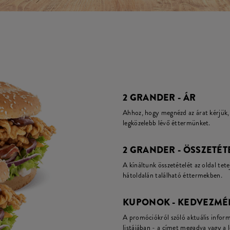
2 GRANDER - ÁR
Ahhoz, hogy megnézd az árat kérjük, 
legközelebb lévő éttermünket.
2 GRANDER - ÖSSZETÉT
A kínáltunk összetételét az oldal tete
hátoldalán található éttermekben.
KUPONOK - KEDVEZMÉ
A promóciókról szóló aktuális infor
listájában - a címet megadva vagy a 