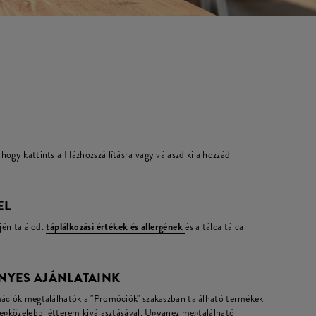
hogy kattints a Házhozszállításra vagy válaszd ki a hozzád
EL
jén találod.
táplálkozási értékek és allergének
és a tálca tálca
NYES AJÁNLATAINK
mációk megtalálhatók a "Promóciók" szakaszban található termékek
legközelebbi étterem kiválasztásával. Ugyanez megtalálható