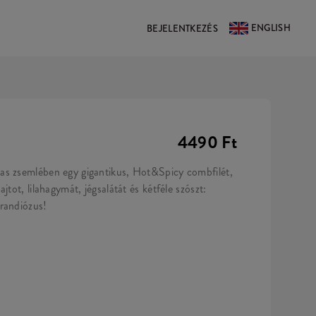
ENGLISH
BEJELENTKEZÉS
4490 Ft
as zsemlében egy gigantikus, Hot&Spicy combfilét,
jtot, lilahagymát, jégsalátát és kétféle szószt:
randiózus!