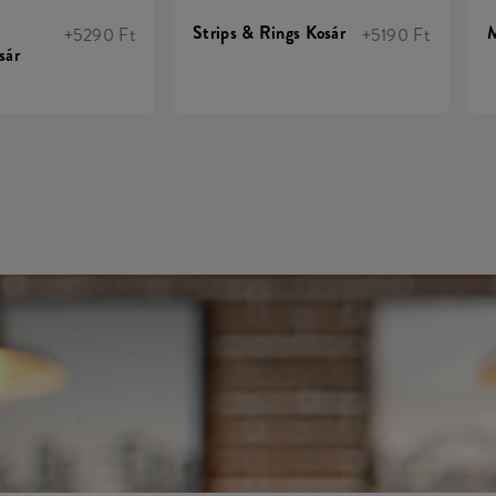
Strips & Rings Kosár
M
+5290 Ft
+5190 Ft
sár