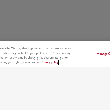
 website. We may also, together with our partners and upon
tch advertising content to your preferences. You can manage
Manage C
hdrawn at any time by changing the chosen settings. For
uding your rights, please see our
Privacy policy
endszer
Beje