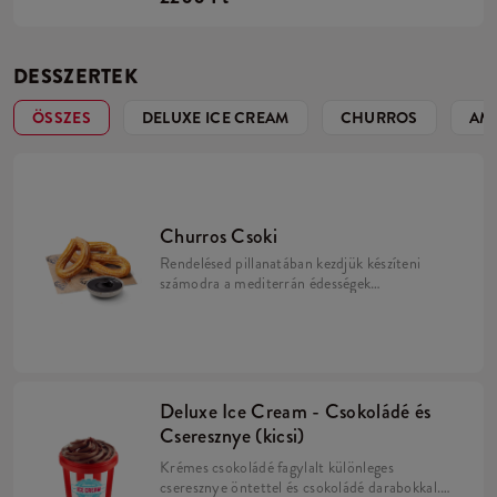
DESSZERTEK
ÖSSZES
DELUXE ICE CREAM
CHURROS
AME
Churros Csoki
Rendelésed pillanatában kezdjük készíteni
számodra a mediterrán édességek
nagykövetét, a Churrost. Három édes,
ropogós tészta, fahéjas cukorban
megforgatva, csokoládé öntettel.
Deluxe Ice Cream - Csokoládé és
Cseresznye (kicsi)
Krémes csokoládé fagylalt különleges
cseresznye öntettel és csokoládé darabokkal.