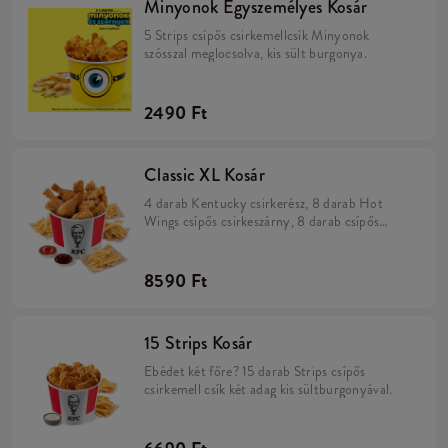
Minyonok Egyszemélyes Kosár
5 Strips csípős csirkemellcsík Minyonok
szósszal meglocsolva, kis sült burgonya.
2490 Ft
Classic XL Kosár
4 darab Kentucky csirkerész, 8 darab Hot
Wings csípős csirkeszárny, 8 darab csípős
Strips csirkemell csík, 200 gramm rizs, 2 kis
adag burgonya, 2 darab választható szósz
8590 Ft
15 Strips Kosár
Ebédet két főre? 15 darab Strips csípős
csirkemell csík két adag kis sültburgonyával.