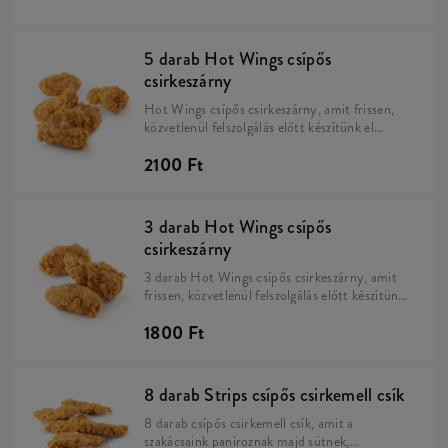
5 darab Hot Wings csípős
csirkeszárny
Hot Wings csípős csirkeszárny, amit frissen,
közvetlenül felszolgálás előtt készítünk el
minden éttermünkben. Vigyázat, a Hot
2100 Ft
Wings-nek lehetetlen ellenálni!
3 darab Hot Wings csípős
csirkeszárny
3 darab Hot Wings csípős csirkeszárny, amit
frissen, közvetlenül felszolgálás előtt készítünk
el minden éttermünkben. Vigyázat, a Hot
1800 Ft
Wings-nek lehetetlen ellenálni!
8 darab Strips csípős csirkemell csík
8 darab csípős csirkemell csík, amit a
szakácsaink paníroznak majd sütnek,