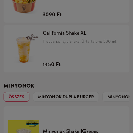
paradicsommal, uborkával, karamellizált
hagymával, rukkolával és friss salátakeverékkel.
3090 Ft
California Shake XL
Trópusi ízvilágú Shake. Űrtartalom: 500 ml.
1450 Ft
MINYONOK
ÖSSZES
MINYONOK DUPLA BURGER
MINYONOK 
Minyonok Shake Közepes