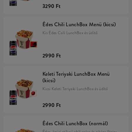
3290 Ft
Édes Chili LunchBox Menü (kicsi)
Kis Édes Csili LunchBox és üdítő
2990 Ft
Keleti Teriyaki LunchBox Menü
(kicsi)
Kicsi Keleti Teriyaki LunchBox és üdítő
2990 Ft
Édes Chili LunchBox (normál)
Édes, ázsiai stílusú chili szósz és pikáns Strips