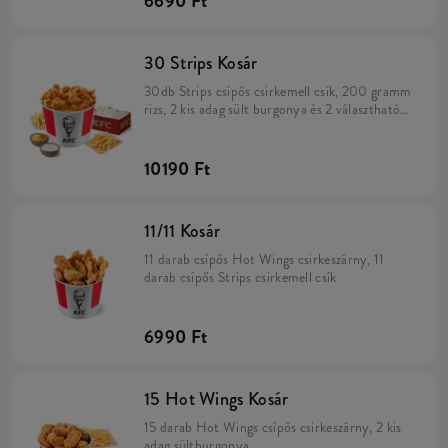
6690 Ft
30 Strips Kosár
30db Strips csípős csirkemell csík, 200 gramm
rizs, 2 kis adag sült burgonya és 2 választható
szósz
10190 Ft
11/11 Kosár
11 darab csípős Hot Wings csirkeszárny, 11
darab csípős Strips csirkemell csík
6990 Ft
15 Hot Wings Kosár
15 darab Hot Wings csípős csirkeszárny, 2 kis
adag sültburgonya