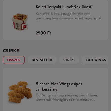
Keleti Teriyaki LunchBox (kicsi)
Konicsiva! Kóstold meg a Stripset édes-
gyömbéres teriyaki szósszal és zöldséges rizzsel.
2590 Ft
CSIRKE
ÖSSZES
BESTSELLER
STRIPS
HOT WINGS
8 darab Hot Wings csípős
csirkeszárny
Hot Wings csípős csirkeszárny, amit frissen,
közvetlenül felszolgálás előtt készítünk el
minden éttermünkben. Vigyázat, a Hot
Wings-nek lehetetlen ellenálni!