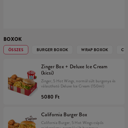
BOXOK
ÖSSZES
BURGER BOXOK
WRAP BOXOK
CS
Zinger Box + Deluxe Ice Cream
(kicsi)
Zinger, 5 Hot Wings, normál sült burgonya és
választható Deluxe Ice Cream (150ml)
5080 Ft
California Burger Box
California Burger, 5 Hot Wings csípős
csirkeszárny, normál sült burgonya.