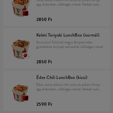
egy dobozban, zöldséges rizzsel. Neked csak
meg kell enned!
2850 Ft
Keleti Teriyaki LunchBox (normál)
Konicsiva! Kóstold meg a Stripset édes-
gyömbéres teriyaki szósszal és zöldséges rizzsel
2850 Ft
Édes Chili LunchBox (kicsi)
Édes, ázsiai stílusú chili szósz és pikáns Strips
egy dobozban, zöldséges rizzsel. Neked csak
meg kell enned!
2590 Ft