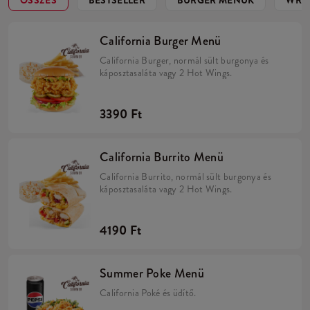
ÖSSZES
BESTSELLER
BURGER MENÜK
WRA
California Burger Menü
California Burger, normál sült burgonya és
káposztasaláta vagy 2 Hot Wings.
3390 Ft
California Burrito Menü
California Burrito, normál sült burgonya és
káposztasaláta vagy 2 Hot Wings.
4190 Ft
Summer Poke Menü
California Poké és üdítő.