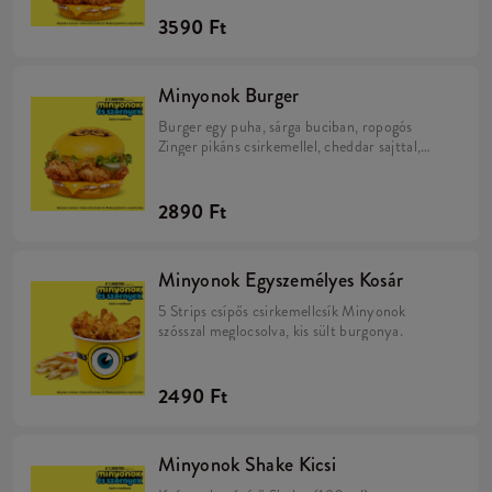
3590 Ft
Minyonok Burger
Burger egy puha, sárga buciban, ropogós
Zinger pikáns csirkemellel, cheddar sajttal,
savanyú uborkával, friss salátával, majonézzel
és Minions szósszal.
2890 Ft
Minyonok Egyszemélyes Kosár
5 Strips csípős csirkemellcsík Minyonok
szósszal meglocsolva, kis sült burgonya.
2490 Ft
Minyonok Shake Kicsi