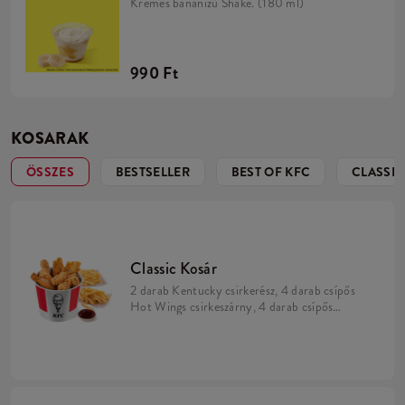
Krémes banánízű Shake. (180 ml)
990 Ft
KOSARAK
ÖSSZES
BESTSELLER
BEST OF KFC
CLASSIC
Classic Kosár
2 darab Kentucky csirkerész, 4 darab csípős
Hot Wings csirkeszárny, 4 darab csípős
Strips csirkemell csík, 2 kis adag
sültburgonya, 1 darab választható szósz.