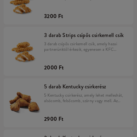
közvetlenül azelőtt, hogy útnak indítanánk a
rendelésed hozzád.
3200 Ft
3 darab Strips csípős csirkemell csík
3 darab csípős csirkemell csík, amely hazai
partnerünktől érkezik, egyenesen a KFC
éttermekbe. Utánozhatatlan ízének titka a
fűszeres pác, a ropogós bundáját pedig annak
köszönheti, hogy duplán panírozzuk a Hot&
2000 Ft
Spicy lisztben.
5 darab Kentucky csirkerész
5 Kentucky csirkerész, amely lehet melleshát,
alsócomb, felsőcomb, szárny vagy mell. Az
Eredeti Recept szerint: Kézzel forgatjuk a 11
fűszert tartalmazó Kentucky panírba, hogy
mindig szaftos és omlós lehessen.
2900 Ft