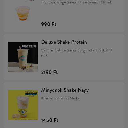
Trópusi ízvilágú Shake. Űrtartalom: 180 ml.
990 Ft
Deluxe Shake Protein
Vaníliás Deluxe Shake 36 g proteinnel (500
ml)
2190 Ft
Minyonok Shake Nagy
Krémes banánízű Shake.
1450 Ft