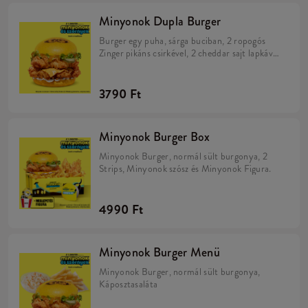
Minyonok Dupla Burger
Burger egy puha, sárga buciban, 2 ropogós
Zinger pikáns csirkével, 2 cheddar sajt lapkával,
savanyú uborkával, friss salátával, majonézzel
és Minions szósszal.
3790 Ft
Minyonok Burger Box
Minyonok Burger, normál sült burgonya, 2
Strips, Minyonok szósz és Minyonok Figura.
4990 Ft
Minyonok Burger Menü
Minyonok Burger, normál sült burgonya,
Káposztasaláta