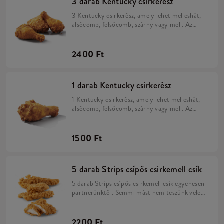
3 darab Kentucky csirkerész
3 Kentucky csirkerész, amely lehet melleshát,
alsócomb, felsőcomb, szárny vagy mell. Az
Eredeti Recept szerint: Kézzel forgatjuk a 11
fűszert tartalmazó Kentucky panírba, hogy
mindig szaftos és omlós lehessen.
2400 Ft
1 darab Kentucky csirkerész
1 Kentucky csirkerész, amely lehet melleshát,
alsócomb, felsőcomb, szárny vagy mell. Az
Eredeti Recept szerint: Kézzel forgatjuk a 11
fűszert tartalmazó Kentucky panírba, hogy
mindig szaftos és omlós lehessen.
1500 Ft
5 darab Strips csípős csirkemell csík
5 darab Strips csípős csirkemell csík egyenesen
partnerünktől. Semmi mást nem teszünk vele,
csupán pácoljuk, a Hot&Spicy panírba
forgatjuk, majd rövid idő alatt készre sütjük.
2200 Ft