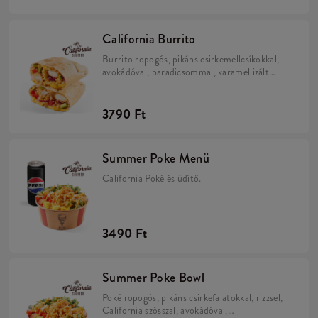
California Burrito
Burrito ropogós, pikáns csirkemellcsíkokkal,
avokádóval, paradicsommal, karamellizált
hagymával, California szósszal, rizzsel és sajttal
egy tortillában.
3790 Ft
Summer Poke Menü
California Poké és üdítő.
3490 Ft
Summer Poke Bowl
Poké ropogós, pikáns csirkefalatokkal, rizzsel,
California szósszal, avokádóval,