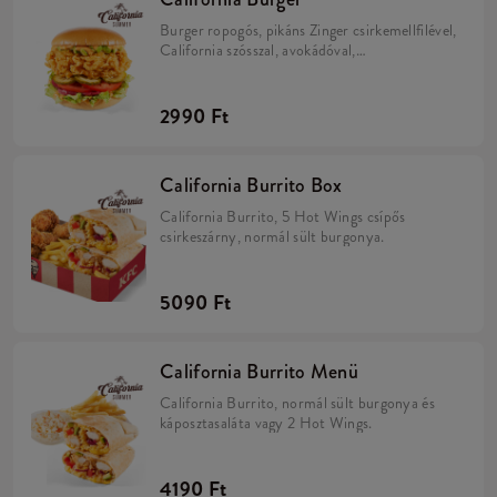
Burger ropogós, pikáns Zinger csirkemellfilével,
California szósszal, avokádóval,
paradicsommal, karamellizált hagymával,
savanyú uborkával és jégsalátával egy puha
briós zsemlében.
2990 Ft
California Burrito Box
California Burrito, 5 Hot Wings csípős
csirkeszárny, normál sült burgonya.
5090 Ft
California Burrito Menü
California Burrito, normál sült burgonya és
káposztasaláta vagy 2 Hot Wings.
4190 Ft