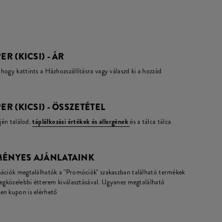
R (KICSI) - ÁR
hogy kattints a Házhozszállításra vagy válaszd ki a hozzád
ER (KICSI) - ÖSSZETÉTEL
jén találod.
táplálkozási értékek és allergének
és a tálca tálca
MÉNYES AJÁNLATAINK
mációk megtalálhatók a "Promóciók" szakaszban található termékek
legközelebbi étterem kiválasztásával. Ugyanez megtalálható
en kupon is elérhető