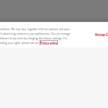
 website. We may also, together with our partners and upon
tch advertising content to your preferences. You can manage
Manage C
hdrawn at any time by changing the chosen settings. For
uding your rights, please see our
Privacy policy
endszer
Beje
PARTNEREINK