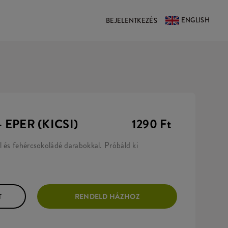
ENGLISH
BEJELENTKEZÉS
 EPER (KICSI)
1290 Ft
l és fehércsokoládé darabokkal. Próbáld ki
T
RENDELD HÁZHOZ