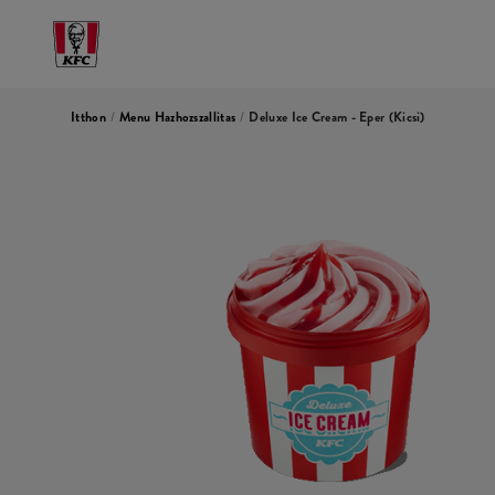
Itthon
/
Menu Hazhozszallitas
/
Deluxe Ice Cream - Eper (kicsi)