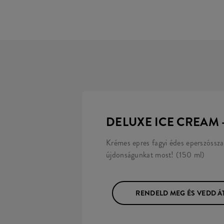
DELUXE ICE CREAM -
Krémes epres fagyi édes eperszóssza
újdonságunkat most! (150 ml)
RENDELD MEG ÉS VEDD Á