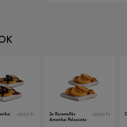
OK
erikai
2x Karamellás
C
+2630 Ft
+2630 Ft
Amerikai Palacsinta