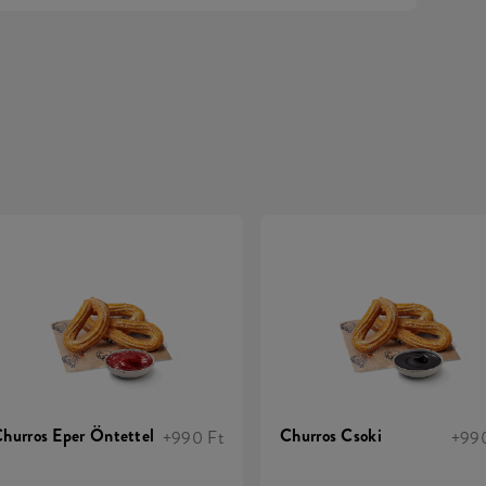
hurros Eper Öntettel
Churros Csoki
+990 Ft
+990