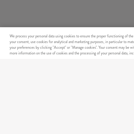
We process your personal data using cookies to ensure the proper functioning of the
your consent, use cookies for analytical and marketing purposes, in particular to ma
your preferences by clicking "Accept" or "Manage cookies". Your consent may be wit
more information on the use of cookies and the processing of your personal data, incl
BIZTONSÁG
Megbízható online fizetési r
KÍNÁLATUNK