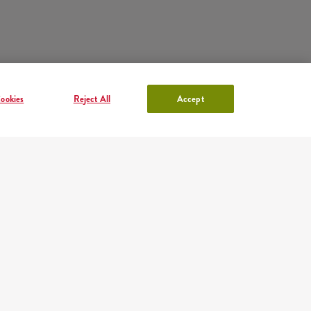
ookies
Reject All
Accept
KFC FIÓK
lentkezés
vagy
Regisztráció