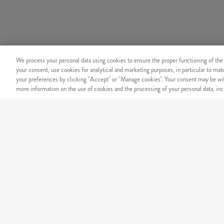
We process your personal data using cookies to ensure the proper functioning of the
your consent, use cookies for analytical and marketing purposes, in particular to ma
your preferences by clicking "Accept" or "Manage cookies". Your consent may be wit
more information on the use of cookies and the processing of your personal data, incl
BIZTONSÁG
Megbízható online fizetési r
KÍNÁLATUNK