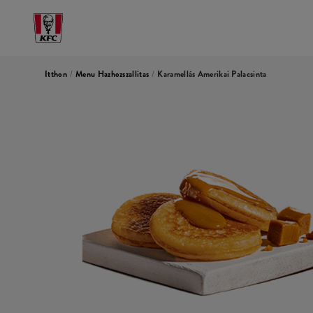
Itthon
/
Menu Hazhozszallitas
/
Karamellás Amerikai Palacsinta