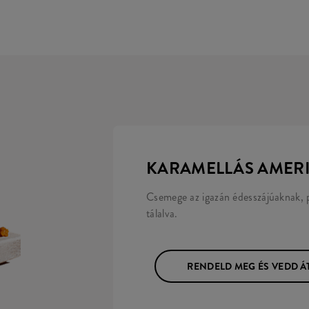
KARAMELLÁS AMERI
Csemege az igazán édesszájúaknak, p
tálalva.
RENDELD MEG ÉS VEDD Á