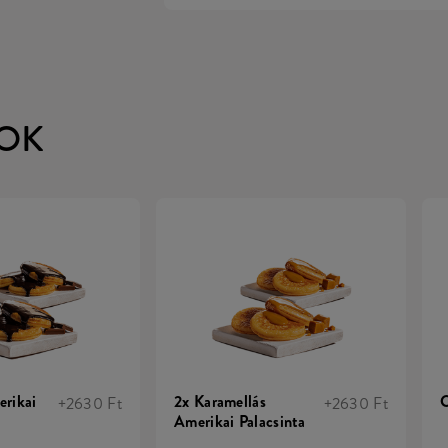
OK
erikai
2x Karamellás
C
+2630 Ft
+2630 Ft
Amerikai Palacsinta