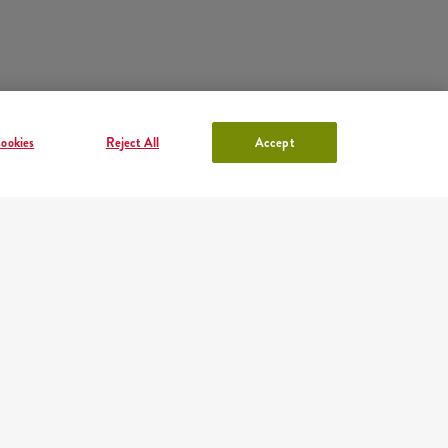
ookies
Reject All
Accept
KFC FIÓK
lentkezés
vagy
Regisztráció