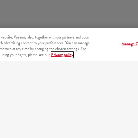
 website. We may also, together with our partners and upon
tch advertising content to your preferences. You can manage
Manage C
hdrawn at any time by changing the chosen settings. For
uding your rights, please see our
Privacy policy
endszer
Beje
PARTNEREINK