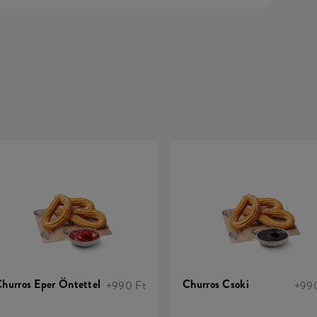
hurros Eper Öntettel
Churros Csoki
+990 Ft
+990