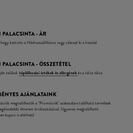
PALACSINTA - ÁR
hogy kattints a Házhozszállításra vagy válaszd ki a hozzád
PALACSINTA - ÖSSZETÉTEL
jén találod.
táplálkozási értékek és allergének
és a tálca tálca
MÉNYES AJÁNLATAINK
mációk megtalálhatók a "Promóciók" szakaszban található termékek
legközelebbi étterem kiválasztásával. Ugyanez megtalálható
en kupon is elérhető