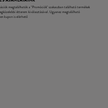
ES AJÁNLATAINK
mációk megtalálhatók a "Promóciók" szakaszban található termékek
legközelebbi étterem kiválasztásával. Ugyanez megtalálható
en kupon is elérhető