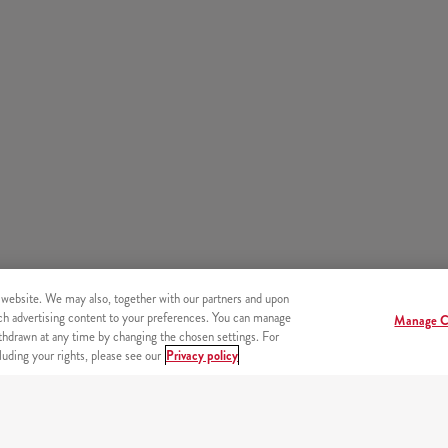
 website. We may also, together with our partners and upon
tch advertising content to your preferences. You can manage
Manage C
hdrawn at any time by changing the chosen settings. For
uding your rights, please see our
Privacy policy