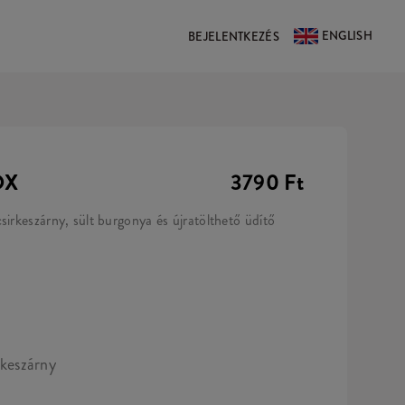
ENGLISH
BEJELENTKEZÉS
OX
3790 Ft
sirkeszárny, sült burgonya és újratölthető üdítő
rkeszárny