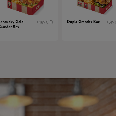
entucky Gold
Dupla Grander Box
+4890 Ft
+519
rander Box