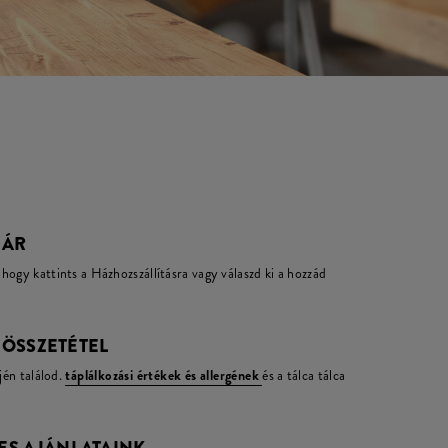
 ÁR
hogy kattints a Házhozszállításra vagy válaszd ki a hozzád
 ÖSSZETÉTEL
jén találod.
táplálkozási értékek és allergének
és a tálca tálca