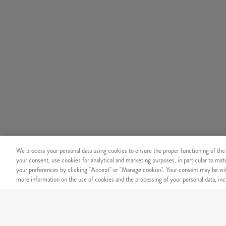
We process your personal data using cookies to ensure the proper functioning of the
your consent, use cookies for analytical and marketing purposes, in particular to ma
your preferences by clicking "Accept" or "Manage cookies". Your consent may be wit
more information on the use of cookies and the processing of your personal data, incl