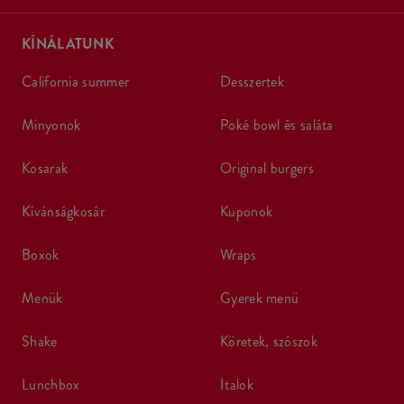
KÍNÁLATUNK
california summer
desszertek
minyonok
poké bowl és saláta
kosarak
original burgers
kívánságkosár
kuponok
boxok
wraps
menük
gyerek menü
shake
köretek, szószok
lunchbox
italok