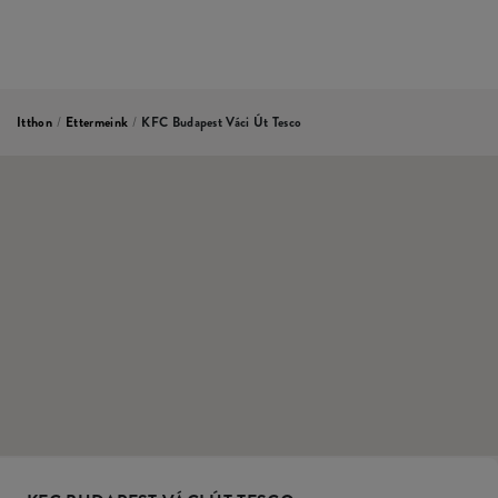
Itthon
/
Ettermeink
/
KFC Budapest Váci Út Tesco