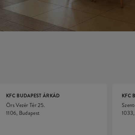
K
KFC BUDAPEST ÁRKÁD
KFC 
Örs Vezér Tér 25.
Szent
1106, Budapest
1033,