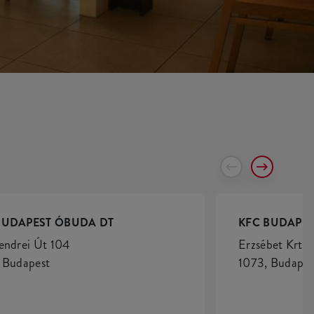
BUDAPEST ÓBUDA DT
KFC BUDAPES
endrei Út 104
Erzsébet Krt. 
 Budapest
1073, Budapes