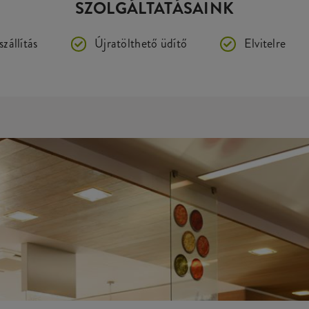
SZOLGÁLTATÁSAINK
zállítás
Újratölthető üdítő
Elvitelre