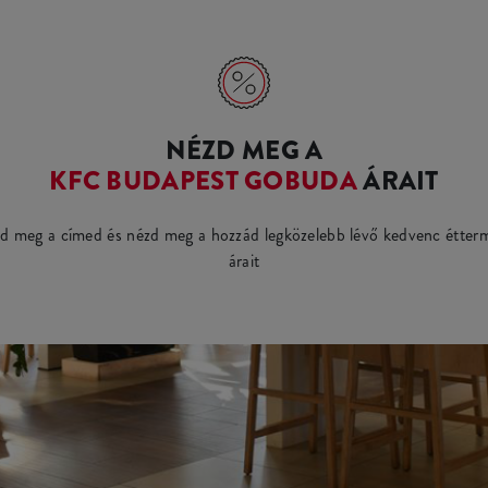
NÉZD MEG A
KFC BUDAPEST GOBUDA
ÁRAIT
d meg a címed és nézd meg a hozzád legközelebb lévő kedvenc étter
árait