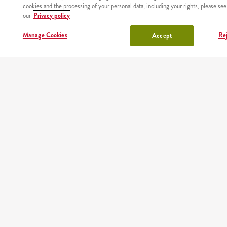
cookies and the processing of your personal data, including your rights, please see
our
Privacy policy
Manage Cookies
Rej
Accept
NÉZD MEG,
HÍREK
ÉTTERMEINK
RÓLUNK
FEJLŐ
HOGY
VELÜN
HOVÁ
SZÁLLÍTUNK