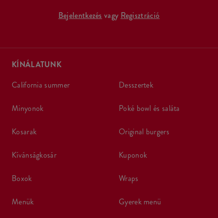
Bejelentkezés
vagy
Regisztráció
KÍNÁLATUNK
california summer
desszertek
minyonok
poké bowl és saláta
kosarak
original burgers
kívánságkosár
kuponok
boxok
wraps
menük
gyerek menü