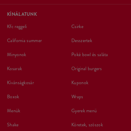
KÍNÁLATUNK
kfc reggeli
csirke
california summer
desszertek
minyonok
poké bowl és saláta
kosarak
original burgers
kívánságkosár
kuponok
boxok
wraps
menük
gyerek menü
shake
köretek, szószok