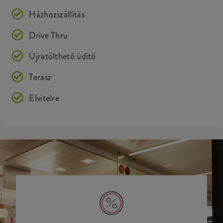
Házhozszállítás
Drive Thru
Újratölthető üdítő
Terasz
Elvitelre