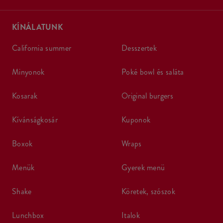
KÍNÁLATUNK
california summer
desszertek
minyonok
poké bowl és saláta
kosarak
original burgers
kívánságkosár
kuponok
boxok
wraps
menük
gyerek menü
shake
köretek, szószok
lunchbox
italok