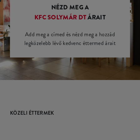
NÉZD MEG A
KFC SOLYMÁR DT
ÁRAIT
Add meg a címed és nézd meg a hozzád
legközelebb lévő kedvenc éttermed árait
KÖZELI ÉTTERMEK