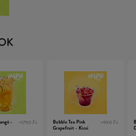
OK
angó -
Bubble Tea Pink
B
+1790 Ft
+990 Ft
Grapefruit - Kicsi
G