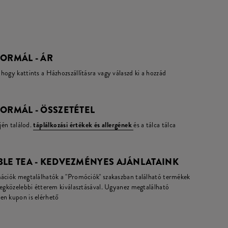
ORMÁL - ÁR
hogy kattints a Házhozszállításra vagy válaszd ki a hozzád
ORMÁL - ÖSSZETÉTEL
jén találod.
táplálkozási értékek és allergének
és a tálca tálca
BLE TEA - KEDVEZMÉNYES AJÁNLATAINK
mációk megtalálhatók a "Promóciók" szakaszban található termékek
legközelebbi étterem kiválasztásával. Ugyanez megtalálható
en kupon is elérhető