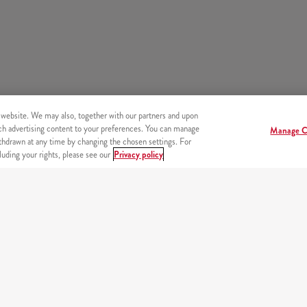
 website. We may also, together with our partners and upon
tch advertising content to your preferences. You can manage
Manage C
hdrawn at any time by changing the chosen settings. For
uding your rights, please see our
Privacy policy
endszer
Beje