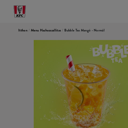
Itthon
/
Menu Hazhozszallitas
/
Bubble Tea Mangó - Normál