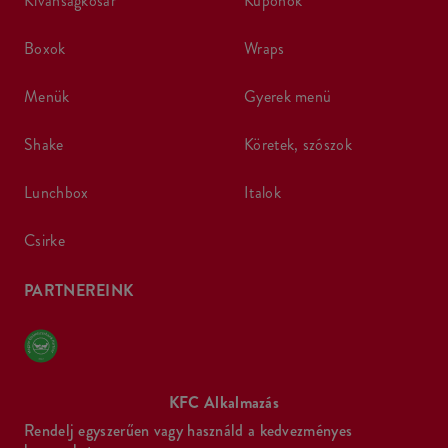
kívánságkosár
kuponok
boxok
wraps
menük
gyerek menü
shake
köretek, szószok
lunchbox
italok
csirke
PARTNEREINK
KFC Alkalmazás
Rendelj egyszerűen vagy használd a kedvezményes