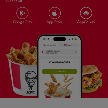
kuponokat
Google Play
App Store
AppGallery