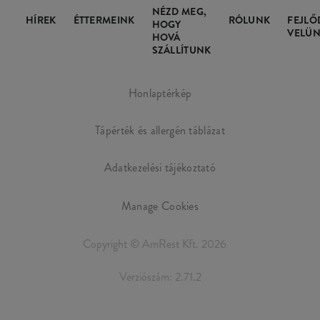
NÉZD MEG,
HÍREK
ÉTTERMEINK
RÓLUNK
FEJLŐ
HOGY
VELÜN
HOVÁ
SZÁLLÍTUNK
Honlaptérkép
Tápérték és allergén táblázat
Adatkezelési tájékoztató
Manage Cookies
Copyright © AmRest Kft. 2026
Verziószám: 2.71.2