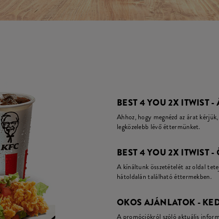
BEST 4 YOU 2X ITWIST -
Ahhoz, hogy megnézd az árat kérjük, 
legközelebb lévő éttermünket.
BEST 4 YOU 2X ITWIST -
A kínáltunk összetételét az oldal tete
hátoldalán található éttermekben.
OKOS AJÁNLATOK - KE
A promóciókról szóló aktuális infor