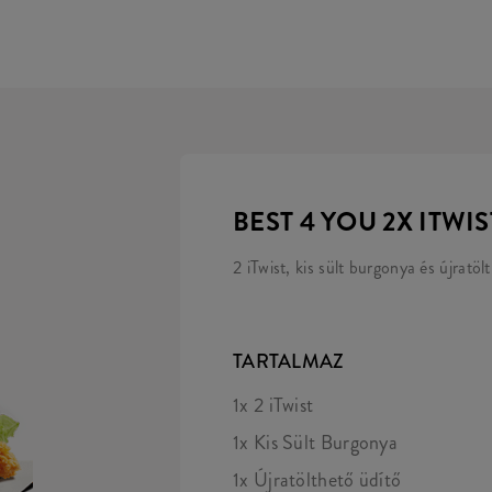
BEST 4 YOU 2X ITWIS
2 iTwist, kis sült burgonya és újratöl
TARTALMAZ
1x 2 iTwist
1x Kis Sült Burgonya
1x Újratölthető üdítő