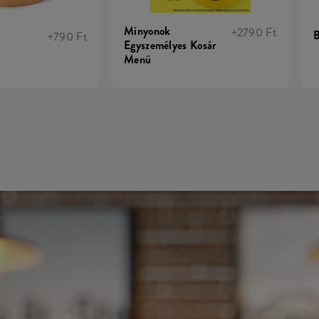
Minyonok
+2790 Ft
B
+790 Ft
Egyszemélyes Kosár
Menü