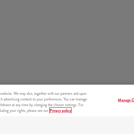
 website. We may also, together with our partners and upon
tch advertising content to your preferences. You can manage
Manage C
hdrawn at any time by changing the chosen settings. For
uding your rights, please see our
Privacy policy