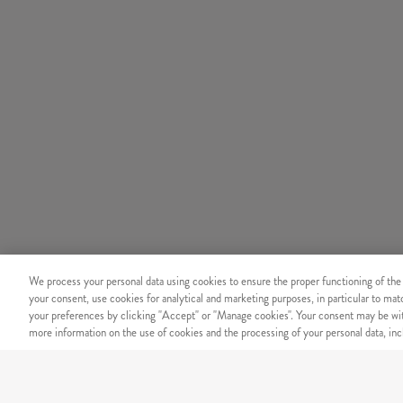
We process your personal data using cookies to ensure the proper functioning of the
your consent, use cookies for analytical and marketing purposes, in particular to ma
your preferences by clicking "Accept" or "Manage cookies". Your consent may be wit
more information on the use of cookies and the processing of your personal data, incl