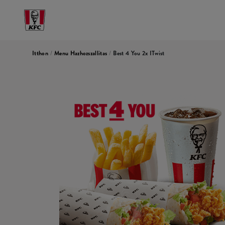
Itthon
/
Menu Hazhozszallitas
/
Best 4 You 2x ITwist