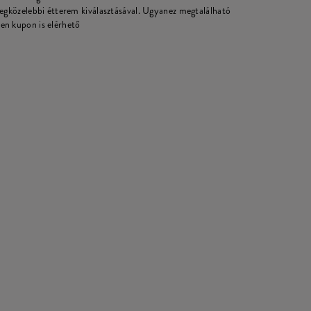
legközelebbi étterem kiválasztásával. Ugyanez megtalálható
en kupon is elérhető