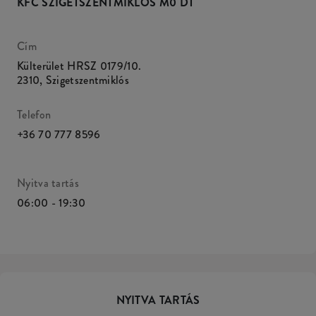
KFC SZIGETSZENTMIKLÓS M0 DT
Cím
Külterület HRSZ 0179/10.
2310
,
Szigetszentmiklós
Telefon
+36 70 777 8596
Nyitva tartás
06:00 - 19:30
NYITVA TARTÁS