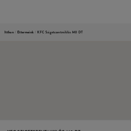
Itthon
/
Ettermeink
/
KFC Szigetszentmiklós M0 DT