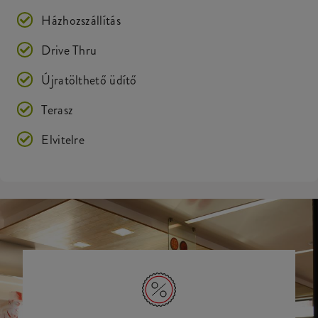
Házhozszállítás
Drive Thru
Újratölthető üdítő
Terasz
Elvitelre