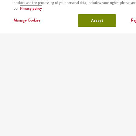
cookies and the processing of your personal data, including your rights, please see
our
Privacy policy
Manage Cookies
Rej
Accept
NÉZD MEG,
HÍREK
ÉTTERMEINK
RÓLUNK
FEJLŐ
HOGY
VELÜN
HOVÁ
SZÁLLÍTUNK
Honlaptérkép