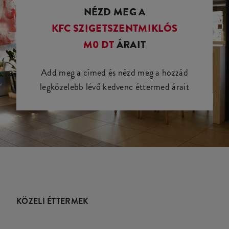
NÉZD MEG A
KFC SZIGETSZENTMIKLÓS
M0 DT
ÁRAIT
Add meg a címed és nézd meg a hozzád
legközelebb lévő kedvenc éttermed árait
KÖZELI ÉTTERMEK