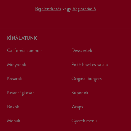
Bejelentkezés
vagy
Regisztráció
KÍNÁLATUNK
california summer
desszertek
minyonok
poké bowl és saláta
kosarak
original burgers
kívánságkosár
kuponok
boxok
wraps
menük
gyerek menü