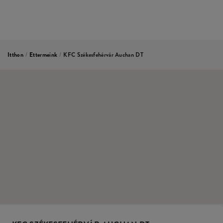
Itthon
/
Ettermeink
/
KFC Székesfehérvár Auchan DT