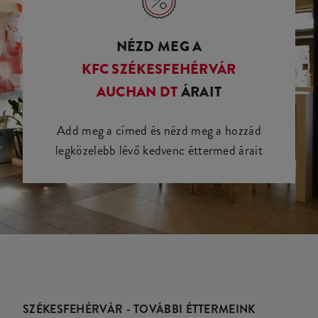
NÉZD MEG A
KFC SZÉKESFEHÉRVÁR
AUCHAN DT
ÁRAIT
Add meg a címed és nézd meg a hozzád
legközelebb lévő kedvenc éttermed árait
SZÉKESFEHÉRVÁR - TOVÁBBI ÉTTERMEINK