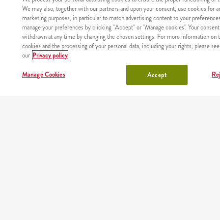
We may also, together with our partners and upon your consent, use cookies for an
Google Play
App Store
AppGallery
marketing purposes, in particular to match advertising content to your preference
manage your preferences by clicking "Accept" or "Manage cookies". Your consen
withdrawn at any time by changing the chosen settings. For more information on t
cookies and the processing of your personal data, including your rights, please see
our
Privacy policy
Manage Cookies
Rej
Accept
NÉZD MEG,
HÍREK
ÉTTERMEINK
RÓLUNK
FEJLŐ
HOGY
VELÜN
HOVÁ