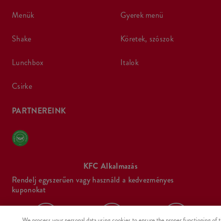
menük
gyerek menü
shake
köretek, szószok
lunchbox
italok
csirke
PARTNEREINK
KFC Alkalmazás
Rendelj egyszerűen vagy használd a kedvezményes
kuponokat
We process your personal data using cookies to ensure the proper functioning of 