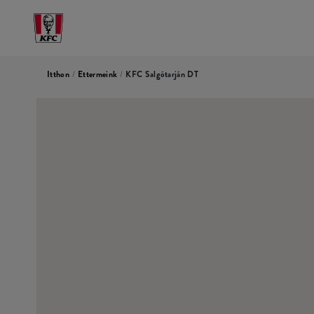
Itthon
/
Ettermeink
/
KFC Salgótarján DT