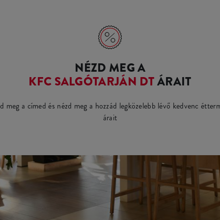
NÉZD MEG A
KFC SALGÓTARJÁN DT
ÁRAIT
d meg a címed és nézd meg a hozzád legközelebb lévő kedvenc étter
árait