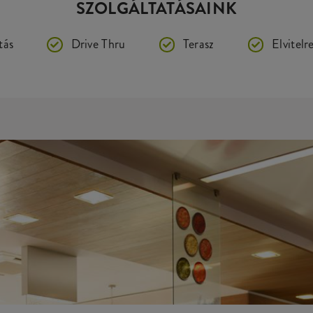
SZOLGÁLTATÁSAINK
tás
Drive Thru
Terasz
Elvitelr