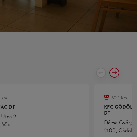
 km
62.1 km
VÁC DT
KFC GÖDÖLL
DT
 Utca 2.
Dózsa György 
 Vác
2100, Gödöllő