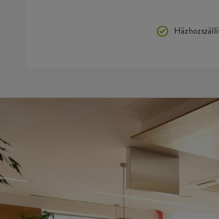
Házhozszállí