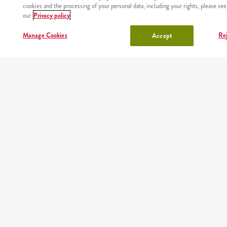
cookies and the processing of your personal data, including your rights, please see
our
Privacy policy
Manage Cookies
Rej
Accept
NÉZD MEG,
HÍREK
ÉTTERMEINK
RÓLUNK
FEJLŐ
HOGY
VELÜN
HOVÁ
SZÁLLÍTUNK