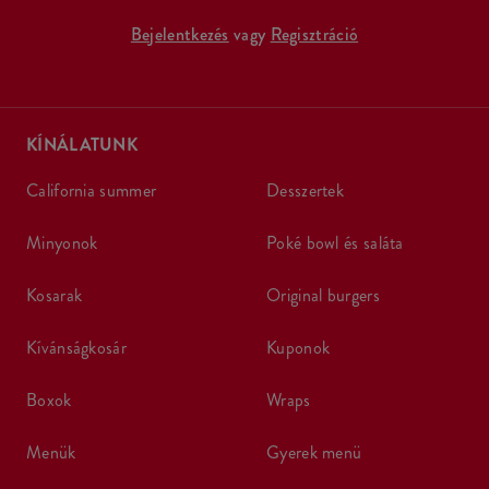
Bejelentkezés
vagy
Regisztráció
KÍNÁLATUNK
california summer
desszertek
minyonok
poké bowl és saláta
kosarak
original burgers
kívánságkosár
kuponok
boxok
wraps
menük
gyerek menü