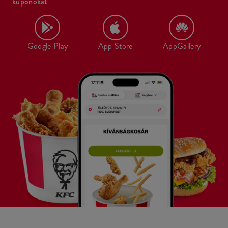
kuponokat
Google Play
App Store
AppGallery