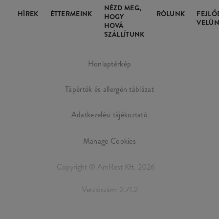
NÉZD MEG,
HÍREK
ÉTTERMEINK
RÓLUNK
FEJLŐ
HOGY
VELÜN
HOVÁ
SZÁLLÍTUNK
Honlaptérkép
Tápérték és allergén táblázat
Adatkezelési tájékoztató
Manage Cookies
Copyright © AmRest Kft. 2026
Verziószám: 2.71.2