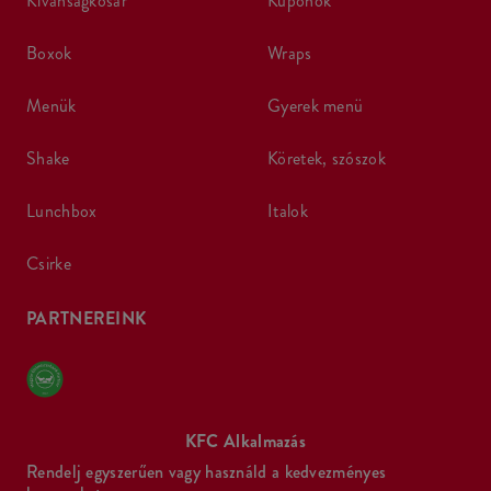
kívánságkosár
kuponok
boxok
wraps
menük
gyerek menü
shake
köretek, szószok
lunchbox
italok
csirke
PARTNEREINK
KFC Alkalmazás
Rendelj egyszerűen vagy használd a kedvezményes