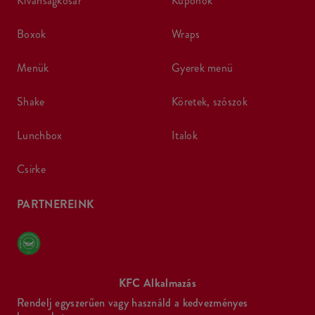
kívánságkosár
kuponok
boxok
wraps
menük
gyerek menü
shake
köretek, szószok
lunchbox
italok
csirke
PARTNEREINK
KFC Alkalmazás
Rendelj egyszerűen vagy használd a kedvezményes