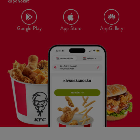
kuponokat
Google Play
App Store
AppGallery