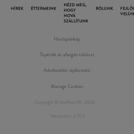
NÉZD MEG,
HÍREK
ÉTTERMEINK
RÓLUNK
FEJLŐ
HOGY
VELÜN
HOVÁ
SZÁLLÍTUNK
Honlaptérkép
Tápérték és allergén táblázat
Adatkezelési tájékoztató
Manage Cookies
Copyright © AmRest Kft. 2026
Verziószám: 2.71.2