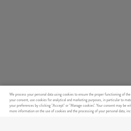
We process your personal data using cookies to ensure the proper functioning of the
your consent, use cookies for analytical and marketing purposes, in particular to ma
your preferences by clicking "Accept" or "Manage cookies". Your consent may be wit
more information on the use of cookies and the processing of your personal data, incl