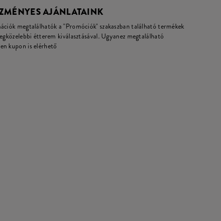
EZMÉNYES AJÁNLATAINK
mációk megtalálhatók a "Promóciók" szakaszban található termékek
legközelebbi étterem kiválasztásával. Ugyanez megtalálható
en kupon is elérhető