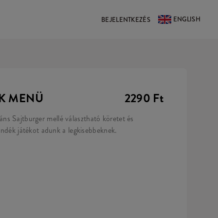
ENGLISH
BEJELENTKEZÉS
EK MENÜ
2290 Ft
s Sajtburger mellé választható köretet és
jándék játékot adunk a legkisebbeknek.