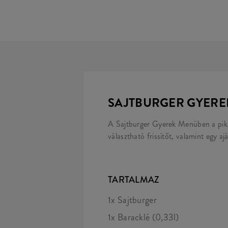
SAJTBURGER GYER
A Sajtburger Gyerek Menüben a pikán
választható frissítőt, valamint egy a
TARTALMAZ
1x Sajtburger
1x Baracklé (0,33l)