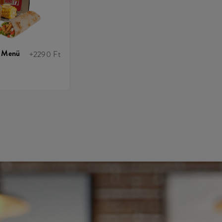
k Menü
+2290 Ft