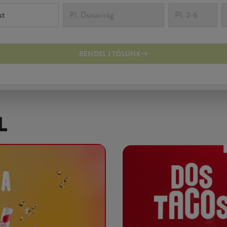
RENDELJ TŐLÜNK
L