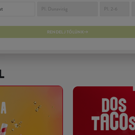
RENDELJ TŐLÜNK
L