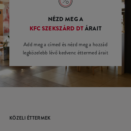
NÉZD MEG A
KFC SZEKSZÁRD DT
ÁRAIT
Add meg a címed és nézd meg a hozzád
legközelebb lévő kedvenc éttermed árait
KÖZELI ÉTTERMEK