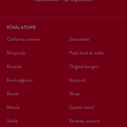
KÍNÁLATUNK
california summer
desszertek
minyonok
poké bowl és saláta
kosarak
original burgers
kívánságkosár
kuponok
boxok
wraps
menük
gyerek menü
shake
köretek, szószok