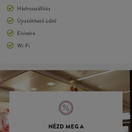
Házhozszállítás
Újratölthető üdítő
Elvitelre
Wi-Fi
NÉZD MEG A