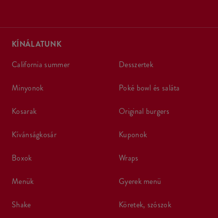
KÍNÁLATUNK
california summer
desszertek
minyonok
poké bowl és saláta
kosarak
original burgers
kívánságkosár
kuponok
boxok
wraps
menük
gyerek menü
shake
köretek, szószok