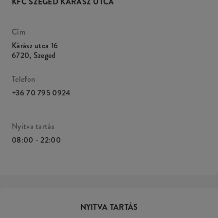
KFC SZEGED KÁRÁSZ UTCA
Cím
Kárász utca 16
6720
,
Szeged
Telefon
+36 70 795 0924
Nyitva tartás
08:00 - 22:00
NYITVA TARTÁS