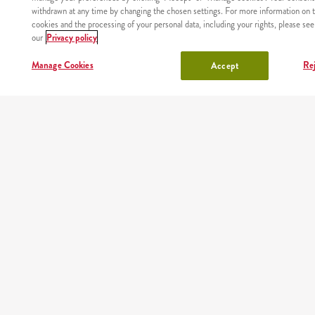
withdrawn at any time by changing the chosen settings. For more information on t
cookies and the processing of your personal data, including your rights, please see
our
Privacy policy
Manage Cookies
Rej
Accept
NÉZD MEG,
HÍREK
ÉTTERMEINK
RÓLUNK
FEJLŐ
HOGY
VELÜN
HOVÁ
SZÁLLÍTUNK