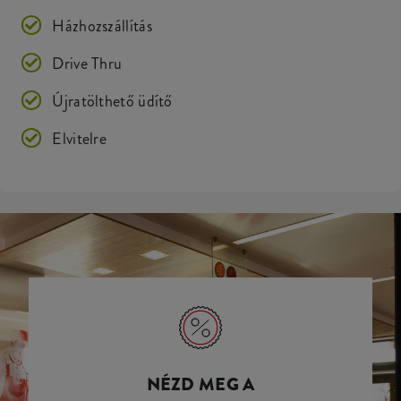
Házhozszállítás
Drive Thru
Újratölthető üdítő
Elvitelre
NÉZD MEG A