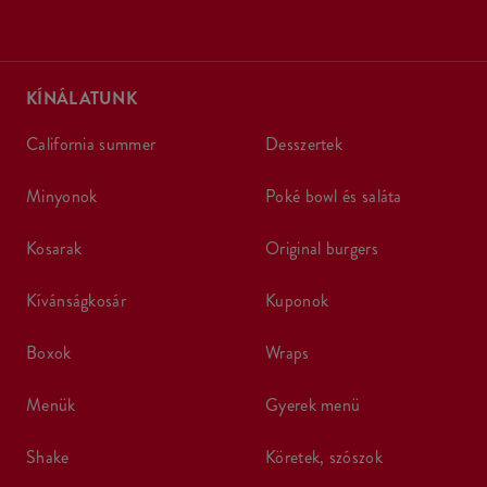
KÍNÁLATUNK
california summer
desszertek
minyonok
poké bowl és saláta
kosarak
original burgers
kívánságkosár
kuponok
boxok
wraps
menük
gyerek menü
shake
köretek, szószok