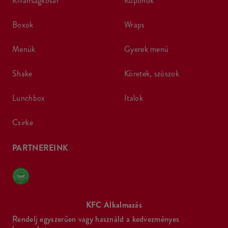
kívánságkosár
kuponok
boxok
wraps
menük
gyerek menü
shake
köretek, szószok
lunchbox
italok
csirke
PARTNEREINK
KFC Alkalmazás
Rendelj egyszerűen vagy használd a kedvezményes