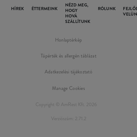
NÉZD MEG,
HÍREK
ÉTTERMEINK
RÓLUNK
FEJLŐ
HOGY
VELÜN
HOVÁ
SZÁLLÍTUNK
Honlaptérkép
Tápérték és allergén táblázat
Adatkezelési tájékoztató
Manage Cookies
Copyright © AmRest Kft. 2026
Verziószám: 2.71.2