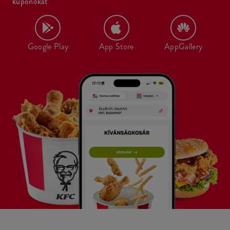
kuponokat
Google Play
App Store
AppGallery