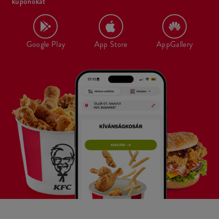
kuponokat
Google Play
App Store
AppGallery