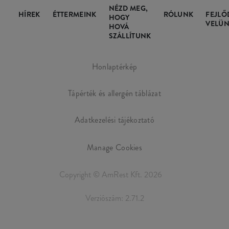
NÉZD MEG,
HÍREK
ÉTTERMEINK
RÓLUNK
FEJLŐ
HOGY
VELÜN
HOVÁ
SZÁLLÍTUNK
Honlaptérkép
Tápérték és allergén táblázat
Adatkezelési tájékoztató
Manage Cookies
Copyright © AmRest Kft. 2026
Verziószám: 2.71.2