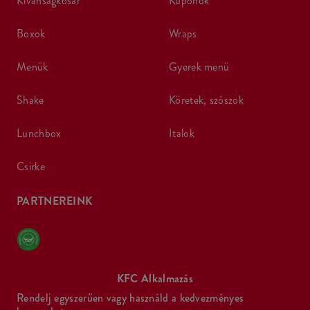
kívánságkosár
kuponok
boxok
wraps
menük
gyerek menü
shake
köretek, szószok
lunchbox
italok
csirke
PARTNEREINK
KFC Alkalmazás
Rendelj egyszerűen vagy használd a kedvezményes