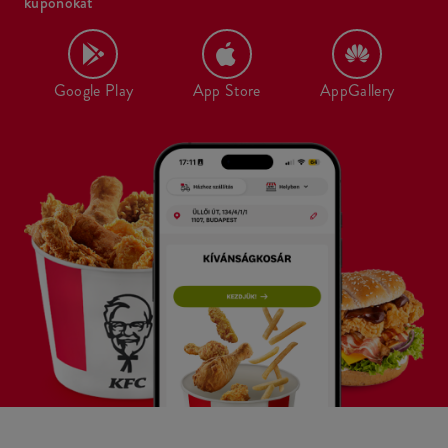
kuponokat
Google Play
App Store
AppGallery