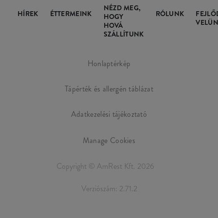
NÉZD MEG,
HÍREK
ÉTTERMEINK
RÓLUNK
FEJLŐ
HOGY
VELÜN
HOVÁ
SZÁLLÍTUNK
Honlaptérkép
Tápérték és allergén táblázat
Adatkezelési tájékoztató
Manage Cookies
Copyright © AmRest Kft. 2026
Verziószám: 2.71.2