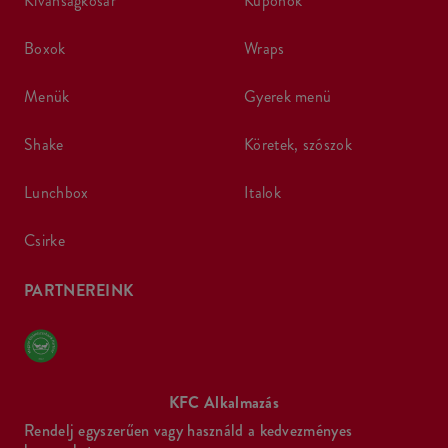
kívánságkosár
kuponok
boxok
wraps
menük
gyerek menü
shake
köretek, szószok
lunchbox
italok
csirke
PARTNEREINK
KFC Alkalmazás
Rendelj egyszerűen vagy használd a kedvezményes