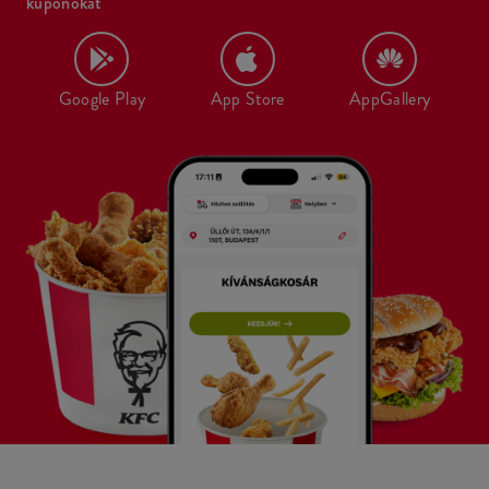
kuponokat
Google Play
App Store
AppGallery