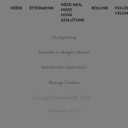
NÉZD MEG,
HÍREK
ÉTTERMEINK
RÓLUNK
FEJLŐ
HOGY
VELÜN
HOVÁ
SZÁLLÍTUNK
Honlaptérkép
Tápérték és allergén táblázat
Adatkezelési tájékoztató
Manage Cookies
Copyright © AmRest Kft. 2026
Verziószám: 2.71.2