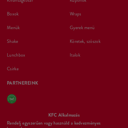
kívánságkosár
kuponok
boxok
wraps
menük
gyerek menü
shake
köretek, szószok
lunchbox
italok
csirke
PARTNEREINK
KFC Alkalmazás
Rendelj egyszerűen vagy használd a kedvezményes