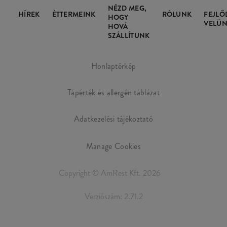
NÉZD MEG,
HÍREK
ÉTTERMEINK
RÓLUNK
FEJLŐ
HOGY
VELÜN
HOVÁ
SZÁLLÍTUNK
Honlaptérkép
Tápérték és allergén táblázat
Adatkezelési tájékoztató
Manage Cookies
Copyright © AmRest Kft. 2026
Verziószám: 2.71.2