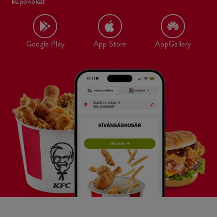
kuponokat
Google Play
App Store
AppGallery