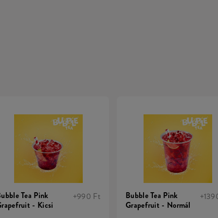
ubble Tea Pink
Bubble Tea Pink
+990 Ft
+139
rapefruit - Kicsi
Grapefruit - Normál