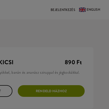
ENGLISH
BEJELENTKEZÉS
KICSI
890 Ft
yökkel, banán és ananász sziruppal és jégkockákkal.
T
RENDELD HÁZHOZ