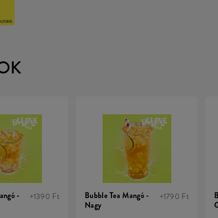
OK
angó -
Bubble Tea Mangó -
B
+1390 Ft
+1790 Ft
Nagy
G