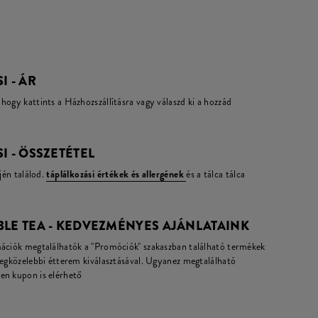
I - ÁR
hogy kattints a Házhozszállításra vagy válaszd ki a hozzád
I - ÖSSZETÉTEL
jén találod.
táplálkozási értékek és allergének
és a tálca tálca
BLE TEA - KEDVEZMÉNYES AJÁNLATAINK
mációk megtalálhatók a "Promóciók" szakaszban található termékek
legközelebbi étterem kiválasztásával. Ugyanez megtalálható
en kupon is elérhető