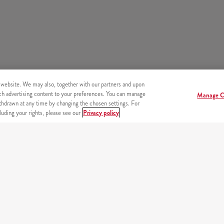
 website. We may also, together with our partners and upon
tch advertising content to your preferences. You can manage
Manage C
hdrawn at any time by changing the chosen settings. For
uding your rights, please see our
Privacy policy
endszer
Beje