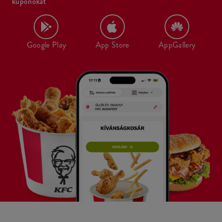
kuponokat
Google Play
App Store
AppGallery