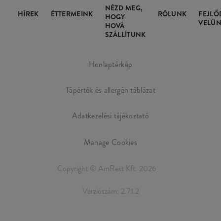
NÉZD MEG,
HÍREK
ÉTTERMEINK
RÓLUNK
FEJLŐ
HOGY
VELÜN
HOVÁ
SZÁLLÍTUNK
Honlaptérkép
Tápérték és allergén táblázat
Adatkezelési tájékoztató
Manage Cookies
Copyright © AmRest Kft. 2026
Verziószám: 2.71.2