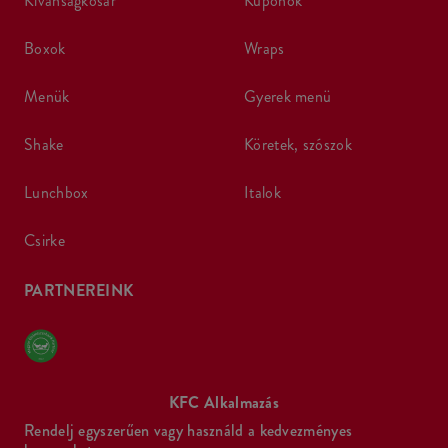
kívánságkosár
kuponok
boxok
wraps
menük
gyerek menü
shake
köretek, szószok
lunchbox
italok
csirke
PARTNEREINK
KFC Alkalmazás
Rendelj egyszerűen vagy használd a kedvezményes