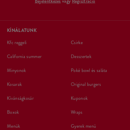
Bejelentkezés
vagy
Regisztráció
KÍNÁLATUNK
kfc reggeli
csirke
california summer
desszertek
minyonok
poké bowl és saláta
kosarak
original burgers
kívánságkosár
kuponok
boxok
wraps
menük
gyerek menü