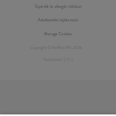
Tápérték és allergén táblázat
Adatkezelési tájékoztató
Manage Cookies
Copyright © AmRest Kft. 2026
Verziószám: 2.71.2