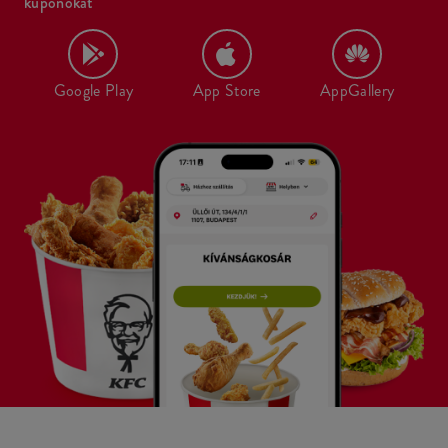
kuponokat
Google Play
App Store
AppGallery