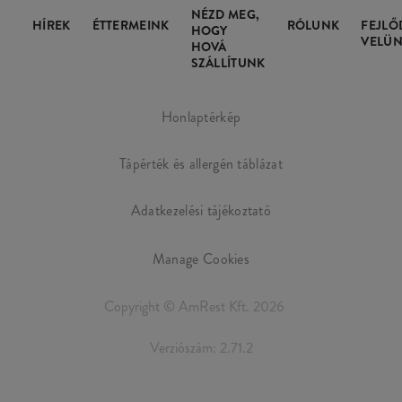
NÉZD MEG,
HÍREK
ÉTTERMEINK
RÓLUNK
FEJLŐ
HOGY
VELÜN
HOVÁ
SZÁLLÍTUNK
Honlaptérkép
Tápérték és allergén táblázat
Adatkezelési tájékoztató
Manage Cookies
Copyright © AmRest Kft. 2026
Verziószám: 2.71.2