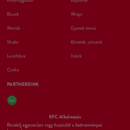
kívánságkosár
kuponok
boxok
wraps
menük
gyerek menü
shake
köretek, szószok
lunchbox
italok
csirke
PARTNEREINK
KFC Alkalmazás
Rendelj egyszerűen vagy használd a kedvezményes