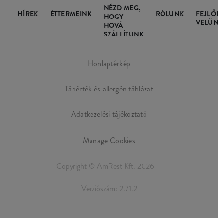
NÉZD MEG,
HÍREK
ÉTTERMEINK
RÓLUNK
FEJLŐ
HOGY
VELÜN
HOVÁ
SZÁLLÍTUNK
Honlaptérkép
Tápérték és allergén táblázat
Adatkezelési tájékoztató
Manage Cookies
Copyright © AmRest Kft. 2026
Verziószám: 2.71.2