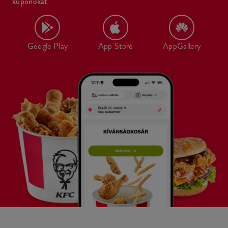
kuponokat
Google Play
App Store
AppGallery