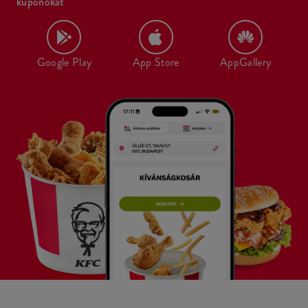
kuponokat
Google Play
App Store
AppGallery