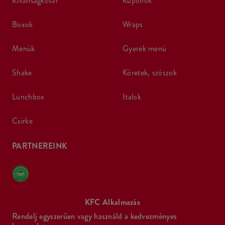
kívánságkosár
kuponok
boxok
wraps
menük
gyerek menü
shake
köretek, szószok
lunchbox
italok
csirke
PARTNEREINK
KFC Alkalmazás
Rendelj egyszerűen vagy használd a kedvezményes