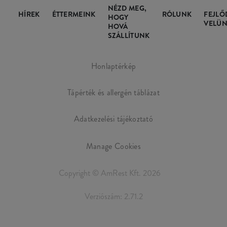
NÉZD MEG,
HÍREK
ÉTTERMEINK
RÓLUNK
FEJLŐ
HOGY
VELÜN
HOVÁ
SZÁLLÍTUNK
Honlaptérkép
Tápérték és allergén táblázat
Adatkezelési tájékoztató
Manage Cookies
Copyright © AmRest Kft. 2026
Verziószám: 2.71.2