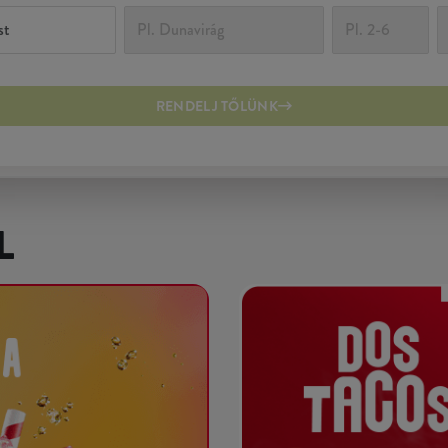
RENDELJ TŐLÜNK
L