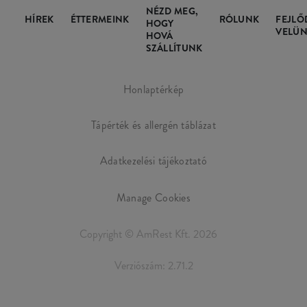
NÉZD MEG,
HÍREK
ÉTTERMEINK
RÓLUNK
FEJLŐ
HOGY
VELÜN
HOVÁ
SZÁLLÍTUNK
Honlaptérkép
Tápérték és allergén táblázat
Adatkezelési tájékoztató
Manage Cookies
Copyright © AmRest Kft. 2026
Verziószám: 2.71.2