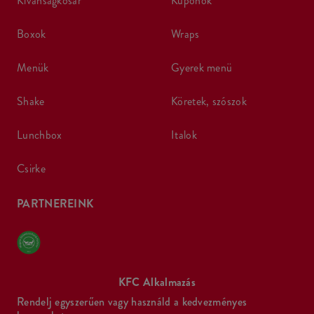
kívánságkosár
kuponok
boxok
wraps
menük
gyerek menü
shake
köretek, szószok
lunchbox
italok
csirke
PARTNEREINK
KFC Alkalmazás
Rendelj egyszerűen vagy használd a kedvezményes