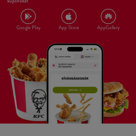
kuponokat
Google Play
App Store
AppGallery