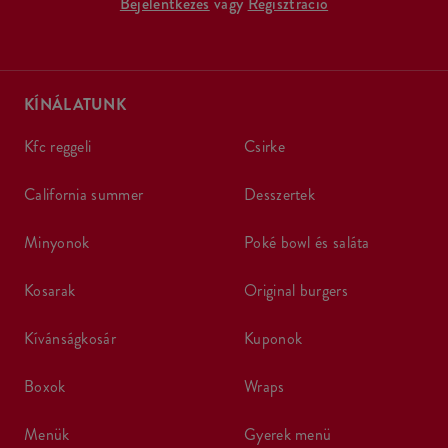
Bejelentkezés
vagy
Regisztráció
KÍNÁLATUNK
kfc reggeli
csirke
california summer
desszertek
minyonok
poké bowl és saláta
kosarak
original burgers
kívánságkosár
kuponok
boxok
wraps
menük
gyerek menü