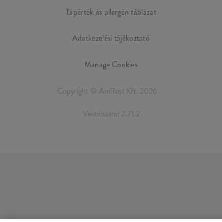
Tápérték és allergén táblázat
Adatkezelési tájékoztató
Manage Cookies
Copyright © AmRest Kft. 2026
Verziószám: 2.71.2