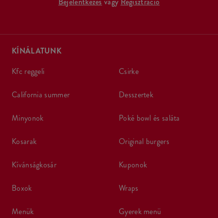
Bejelentkezés
vagy
Regisztráció
KÍNÁLATUNK
kfc reggeli
csirke
california summer
desszertek
minyonok
poké bowl és saláta
kosarak
original burgers
kívánságkosár
kuponok
boxok
wraps
menük
gyerek menü