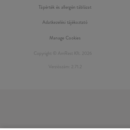
Tápérték és allergén táblázat
Adatkezelési tájékoztató
Manage Cookies
Copyright © AmRest Kft. 2026
Verziószám: 2.71.2