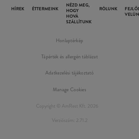
NÉZD MEG,
HÍREK
ÉTTERMEINK
RÓLUNK
FEJLŐ
HOGY
VELÜN
HOVÁ
SZÁLLÍTUNK
Honlaptérkép
Tápérték és allergén táblázat
Adatkezelési tájékoztató
Manage Cookies
Copyright © AmRest Kft. 2026
Verziószám: 2.71.2