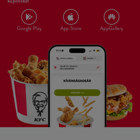
kuponokat
Google Play
App Store
AppGallery