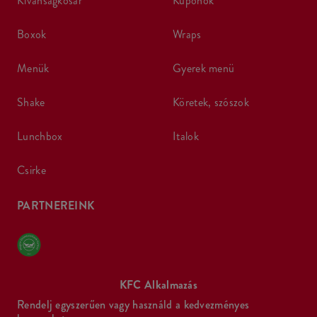
kívánságkosár
kuponok
boxok
wraps
menük
gyerek menü
shake
köretek, szószok
lunchbox
italok
csirke
PARTNEREINK
KFC Alkalmazás
Rendelj egyszerűen vagy használd a kedvezményes