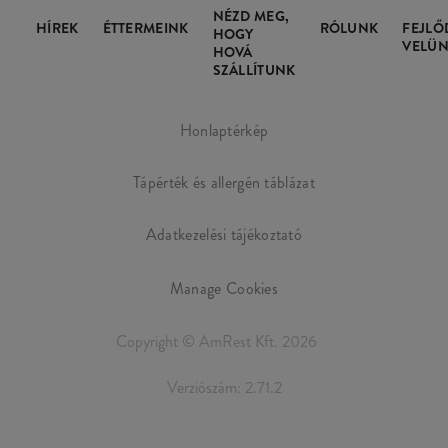
NÉZD MEG,
HÍREK
ÉTTERMEINK
RÓLUNK
FEJLŐ
HOGY
VELÜN
HOVÁ
SZÁLLÍTUNK
Honlaptérkép
Tápérték és allergén táblázat
Adatkezelési tájékoztató
Manage Cookies
Copyright © AmRest Kft. 2026
Verziószám: 2.71.2