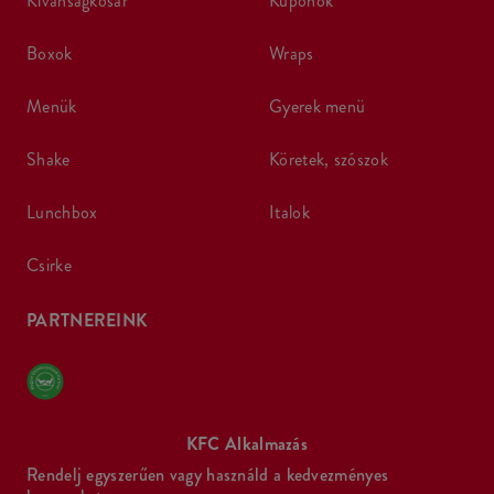
kívánságkosár
kuponok
boxok
wraps
menük
gyerek menü
shake
köretek, szószok
lunchbox
italok
csirke
PARTNEREINK
KFC Alkalmazás
Rendelj egyszerűen vagy használd a kedvezményes