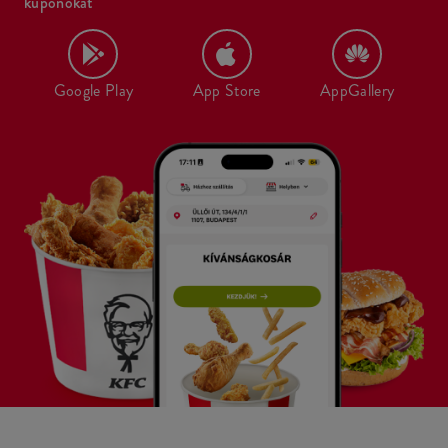
kuponokat
Google Play
App Store
AppGallery