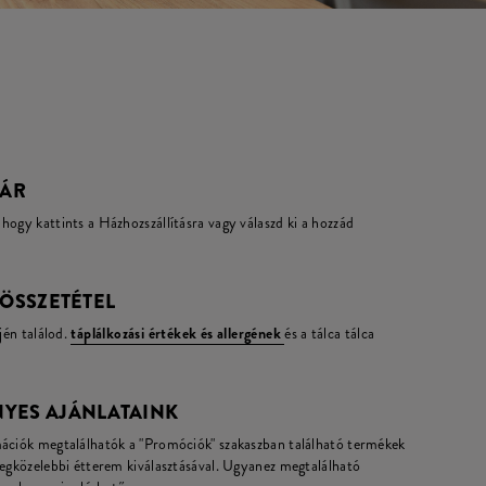
 ÁR
hogy kattints a Házhozszállításra vagy válaszd ki a hozzád
 ÖSSZETÉTEL
jén találod.
táplálkozási értékek és allergének
és a tálca tálca
YES AJÁNLATAINK
mációk megtalálhatók a "Promóciók" szakaszban található termékek
legközelebbi étterem kiválasztásával. Ugyanez megtalálható