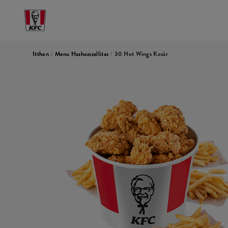
Itthon
/
Menu Hazhozszallitas
/
30 Hot Wings Kosár