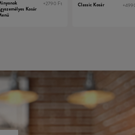
Minyonok
+2790 Ft
Classic Kosár
+4990
gyszemélyes Kosár
Menü