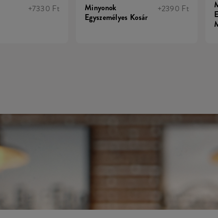
Minyonok
+7330 Ft
+2390 Ft
E
Egyszemélyes Kosár