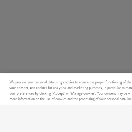
We process your personal data using cookies to ensure the proper functioning of the
your consent, use cookies for analytical and marketing purposes, in particular to ma
your preferences by clicking "Accept" or "Manage cookies". Your consent may be wit
more information on the use of cookies and the processing of your personal data, incl