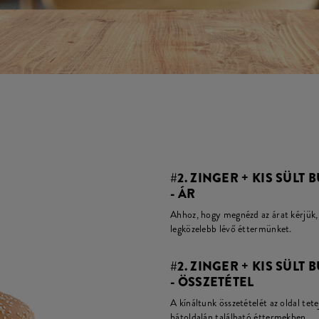
#2. ZINGER + KIS SÜLT
- ÁR
Ahhoz, hogy megnézd az árat kérjük, 
legközelebb lévő éttermünket.
#2. ZINGER + KIS SÜLT
- ÖSSZETÉTEL
A kínáltunk összetételét az oldal tete
hátoldalán található éttermekben.