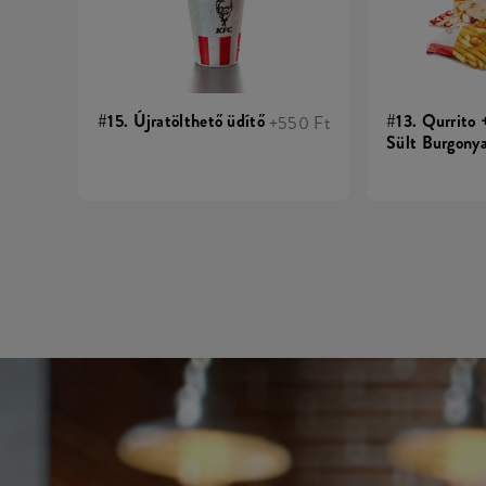
#15. Újratölthető üdítő
#13. Qurrito 
+550 Ft
Sült Burgonya