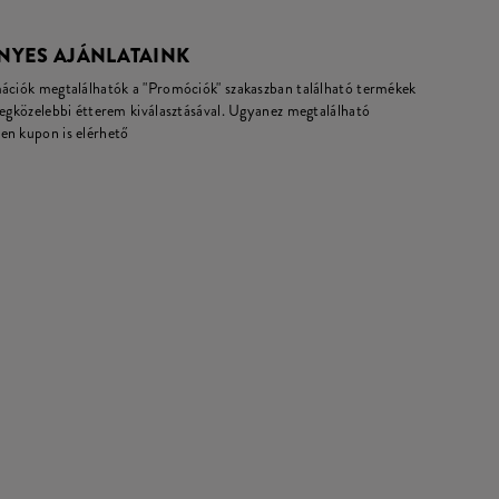
NYES AJÁNLATAINK
mációk megtalálhatók a "Promóciók" szakaszban található termékek
legközelebbi étterem kiválasztásával. Ugyanez megtalálható
en kupon is elérhető