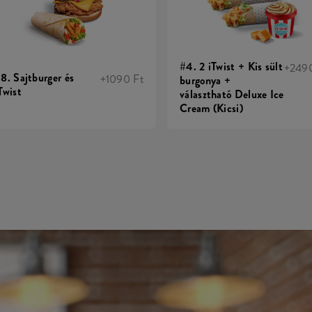
#4. 2 iTwist + Kis sült
+2490
8. Sajtburger és
+1090 Ft
burgonya +
Twist
választható Deluxe Ice
Cream (Kicsi)