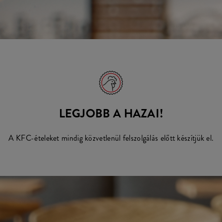
LEGJOBB A HAZAI!
A KFC-ételeket mindig közvetlenül felszolgálás előtt készítjük el.