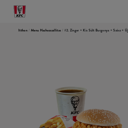
Itthon
/
Menu Hazhozszallitas
/
#2. Zinger + Kis Sült Burgonya + Szósz + Ú