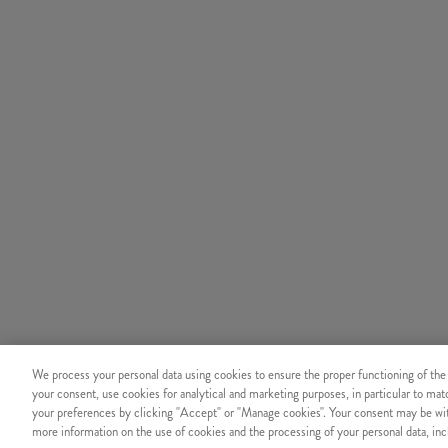
We process your personal data using cookies to ensure the proper functioning of the
your consent, use cookies for analytical and marketing purposes, in particular to ma
your preferences by clicking "Accept" or "Manage cookies". Your consent may be wit
more information on the use of cookies and the processing of your personal data, incl