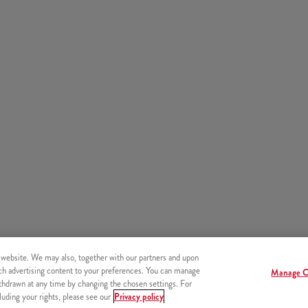
 website. We may also, together with our partners and upon
tch advertising content to your preferences. You can manage
Manage C
hdrawn at any time by changing the chosen settings. For
uding your rights, please see our
Privacy policy