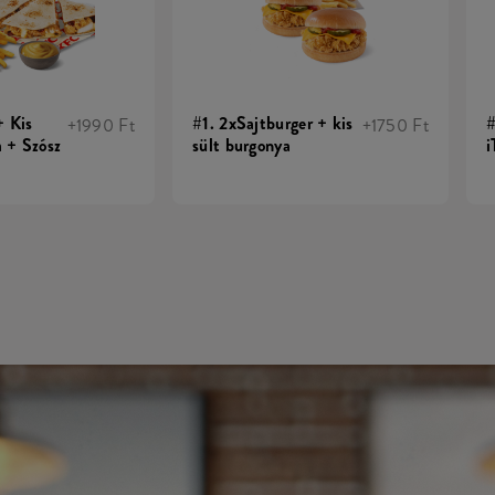
+ Kis
#1. 2xSajtburger + kis
#
+1990 Ft
+1750 Ft
 + Szósz
sült burgonya
i