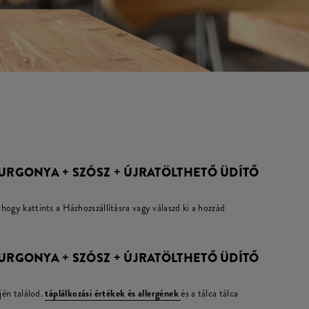
 BURGONYA + SZÓSZ + ÚJRATÖLTHETŐ ÜDÍTŐ
hogy kattints a Házhozszállításra vagy válaszd ki a hozzád
 BURGONYA + SZÓSZ + ÚJRATÖLTHETŐ ÜDÍTŐ
jén találod.
táplálkozási értékek és allergének
és a tálca tálca