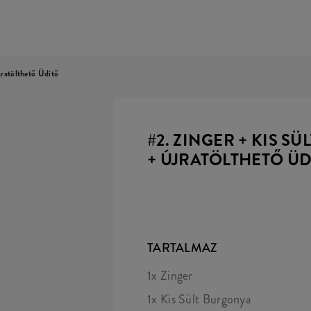
jratölthető Üdítő
#2. ZINGER + KIS S
+ ÚJRATÖLTHETŐ ÜD
TARTALMAZ
1x Zinger
1x Kis Sült Burgonya