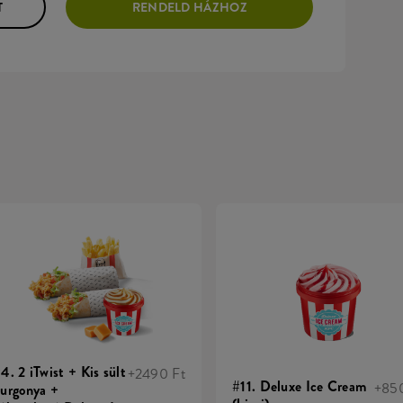
T
RENDELD HÁZHOZ
4. 2 iTwist + Kis sült
+2490 Ft
#11. Deluxe Ice Cream
+850
urgonya +