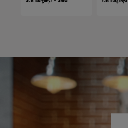
Sült Burgonya + Szósz
sült burgonya