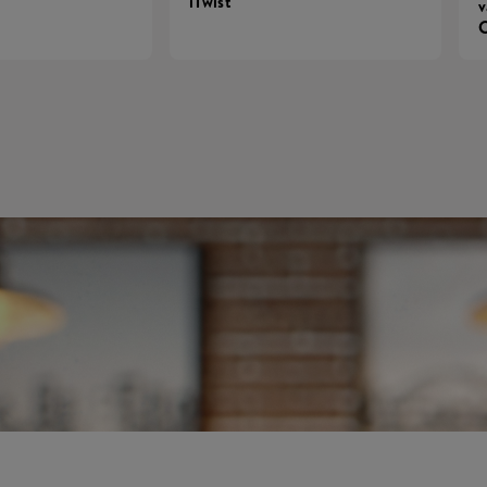
iTwist
v
C