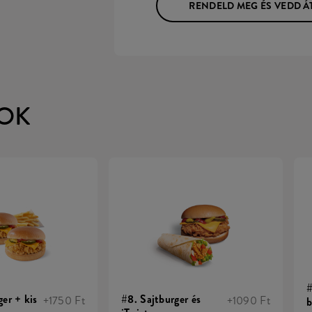
RENDELD MEG ÉS VEDD Á
OK
#
ger + kis
#8. Sajtburger és
+1750 Ft
+1090 Ft
b