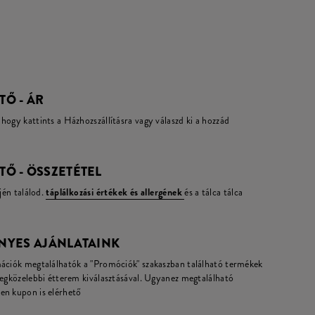
TŐ - ÁR
hogy kattints a Házhozszállításra vagy válaszd ki a hozzád
TŐ - ÖSSZETÉTEL
jén találod.
táplálkozási értékek és allergének
és a tálca tálca
NYES AJÁNLATAINK
mációk megtalálhatók a "Promóciók" szakaszban található termékek
legközelebbi étterem kiválasztásával. Ugyanez megtalálható
en kupon is elérhető