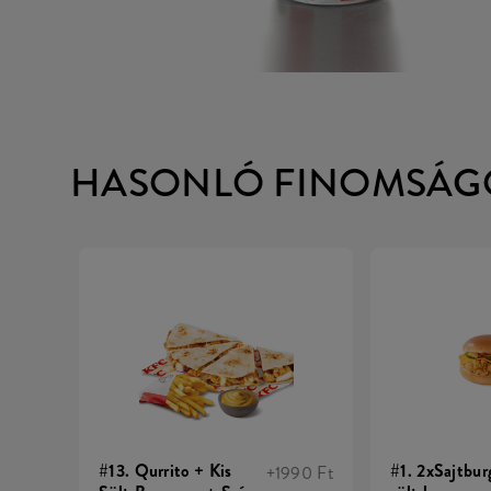
HASONLÓ FINOMSÁG
#13. Qurrito + Kis
#1. 2xSajtbur
+1990 Ft