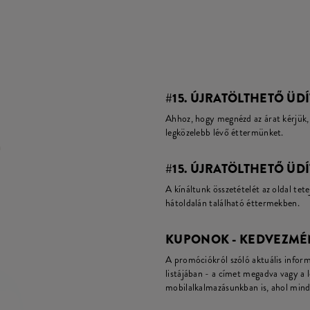
#15. ÚJRATÖLTHETŐ ÜDÍ
Ahhoz, hogy megnézd az árat kérjük, 
legközelebb lévő éttermünket.
#15. ÚJRATÖLTHETŐ ÜDÍ
A kínáltunk összetételét az oldal tete
hátoldalán található éttermekben.
KUPONOK - KEDVEZMÉ
A promóciókról szóló aktuális infor
listájában - a címet megadva vagy a 
mobilalkalmazásunkban is, ahol mind