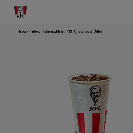
Itthon
/
Menu Hazhozszallitas
/
#15. Újratölthető Üdítő