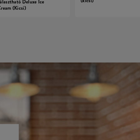
(kicsi)
álasztható Deluxe Ice
ream (Kicsi)