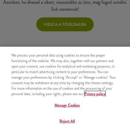
Azonban, ha éhezed a sikert, visszatalálsz az útra, meg fogod csinálni.
Sok szerencsét!
VISSZA A FŐOLDALRA
We process your personal data using cookies to ensure the proper
functioning of the website. We may also, together with our partners and
upon your consent, use cookies for analytical and marketing purposes, in
particular to match advertising content to your preferences. You can
manage your preferences by clicking "Accept" or "Manage cookies". Your
consent may be withdrawn at any time by changing the chosen settings.
For more information on the use of cookies and the processing of your
personal data, including your rights, please see our
Privacy policy
Manage Cookies
Reject All